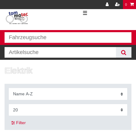
0
☰
Elektrik
Filter