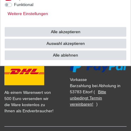
1
Stück
| 17,54 € / Stück
Funktional
*
inkl. ges. MwSt.
zzgl.
Versandkosten
Weitere Einstellungen
Alle akzeptieren
Versand
Bezahlarten
Auswahl akzeptieren
Alle ablehnen
Vorkasse
Barzahlung bei Abholung in
53783 Eitorf (
Bitte
Ab einem Warenwert von
unbedingt Termin
500 Euro versenden wir
vereinbaren!
)
die Ware kostenlos zu
Ihnen als Endverbraucher!