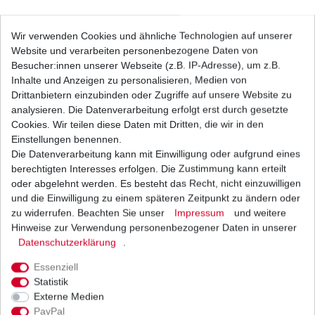
Batterie aus dem Zubehör YB30L-B
Wir verwenden Cookies und ähnliche Technologien auf unserer
Website und verarbeiten personenbezogene Daten von
116,31 € *
UVP 121,49 €
Besucher:innen unserer Webseite (z.B. IP-Adresse), um z.B.
1
Stück
| 116,31 € / Stück
Inhalte und Anzeigen zu personalisieren, Medien von
*
inkl. ges. MwSt.
zzgl.
Versandkosten
Drittanbietern einzubinden oder Zugriffe auf unsere Website zu
analysieren. Die Datenverarbeitung erfolgt erst durch gesetzte
Cookies. Wir teilen diese Daten mit Dritten, die wir in den
Einstellungen benennen.
Die Datenverarbeitung kann mit Einwilligung oder aufgrund eines
Zündkerze NGK BKR7E Polaris Ranger
Sportsman
berechtigten Interesses erfolgen. Die Zustimmung kann erteilt
4,81 € *
oder abgelehnt werden. Es besteht das Recht, nicht einzuwilligen
UVP 6,88 €
und die Einwilligung zu einem späteren Zeitpunkt zu ändern oder
1
Stück
| 4,81 € / Stück
*
inkl. ges. MwSt.
zzgl.
Versandkosten
zu widerrufen. Beachten Sie unser
Impressum
und weitere
Hinweise zur Verwendung personenbezogener Daten in unserer
Daten­schutz­erklärung
.
Essenziell
Zündkerze NGK BKR7EIX Iridium
Statistik
Externe Medien
17,54 € *
UVP 25,07 €
PayPal