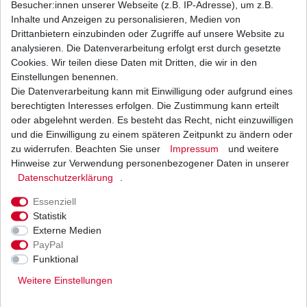
Besucher:innen unserer Webseite (z.B. IP-Adresse), um z.B.
Inhalte und Anzeigen zu personalisieren, Medien von
Ölfilter Hiflo HF198 HF 198 Polaris, Victory
Drittanbietern einzubinden oder Zugriffe auf unsere Website zu
analysieren. Die Datenverarbeitung erfolgt erst durch gesetzte
9,40 € *
Cookies. Wir teilen diese Daten mit Dritten, die wir in den
UVP 11,51 €
1
Stück
| 9,40 € / Stück
Einstellungen benennen.
*
inkl. ges. MwSt.
zzgl.
Versandkosten
Die Datenverarbeitung kann mit Einwilligung oder aufgrund eines
berechtigten Interesses erfolgen. Die Zustimmung kann erteilt
oder abgelehnt werden. Es besteht das Recht, nicht einzuwilligen
und die Einwilligung zu einem späteren Zeitpunkt zu ändern oder
zu widerrufen. Beachten Sie unser
Impressum
und weitere
Ölfilter Hiflo Polaris Sportsman 600 700 2002 -
2004
Hinweise zur Verwendung personenbezogener Daten in unserer
Daten­schutz­erklärung
.
9,00 € *
UVP 11,02 €
1
Stück
| 9,00 € / Stück
Essenziell
*
inkl. ges. MwSt.
zzgl.
Versandkosten
Statistik
Externe Medien
PayPal
Funktional
Weitere Einstellungen
Versand
Bezahlarten