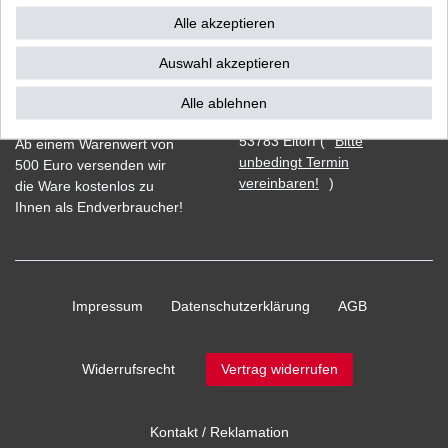
Alle akzeptieren
Auswahl akzeptieren
Vorkasse
Alle ablehnen
Barzahlung bei Abholung in
53783 Eitorf (
Bitte
Ab einem Warenwert von
unbedingt Termin
500 Euro versenden wir
vereinbaren!
)
die Ware kostenlos zu
Ihnen als Endverbraucher!
Impressum
Daten­schutz­erklärung
AGB
Widerrufs­recht
Vertrag widerrufen
Kontakt / Reklamation