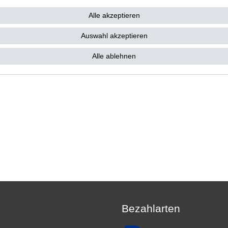
 € *
129,80 € *
Alle akzeptieren
 179,00 € / Stück
1
Stück
| 129,80 € / Stück
. MwSt.
zzgl.
Versandkosten
*
inkl. ges. MwSt.
zzgl.
Versandkosten
Auswahl akzeptieren
Alle ablehnen
Bezahlarten