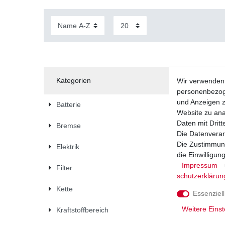
Kategorien
Wir verwenden 
personenbezoge
und Anzeigen z
Batterie
Website zu anal
Daten mit Dritt
Bremse
Die Datenverar
Die Zustimmung
Elektrik
die Einwilligu
Impressum
Filter
schutz­erklärun
Kette
Essenziell
Weitere Einst
Kraftstoffbereich
Stator Li
2009 Rang