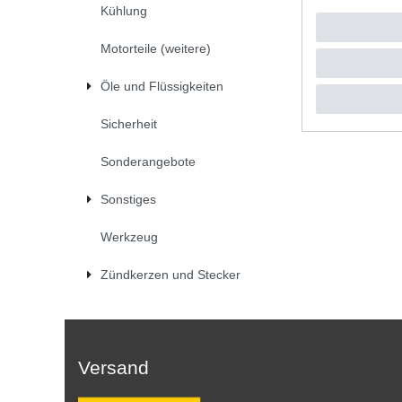
Kühlung
179,00
1
Stück
|
*
inkl. ges
Motorteile (weitere)
Öle und Flüssigkeiten
Sicherheit
Sonderangebote
Sonstiges
Werkzeug
Zündkerzen und Stecker
Versand