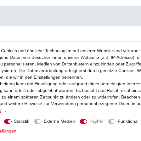
Cookies und ähnliche Technologien auf unserer Website und verarbei
ne Daten von Besucher:innen unserer Webseite (z.B. IP-Adresse), um
u personalisieren, Medien von Drittanbietern einzubinden oder Zugriff
ysieren. Die Datenverarbeitung erfolgt erst durch gesetzte Cookies. Wi
en, die wir in den Einstellungen benennen.
beitung kann mit Einwilligung oder aufgrund eines berechtigten Interes
 kann erteilt oder abgelehnt werden. Es besteht das Recht, nicht einz
ng zu einem späteren Zeitpunkt zu ändern oder zu widerrufen. Beachten
und weitere Hinweise zur Verwendung personenbezogener Daten in u
g
.
Statistik
Externe Medien
PayPal
Funktional
ellungen
chtmaschine Polaris Sportsman 500 2006-
Stator Polaris 500 Big Boss Magnum Ra
er 500 2008-
Scrambler Sportsman Worker