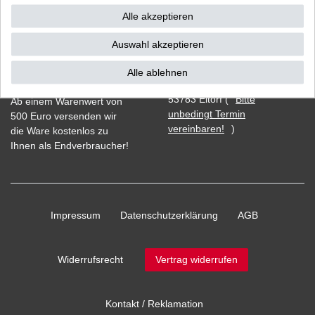
Alle akzeptieren
Auswahl akzeptieren
Vorkasse
Alle ablehnen
Barzahlung bei Abholung in
53783 Eitorf (
Bitte
Ab einem Warenwert von
unbedingt Termin
500 Euro versenden wir
vereinbaren!
)
die Ware kostenlos zu
Ihnen als Endverbraucher!
Impressum
Daten­schutz­erklärung
AGB
Widerrufs­recht
Vertrag widerrufen
Kontakt / Reklamation