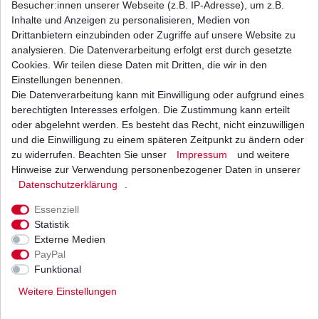
Besucher:innen unserer Webseite (z.B. IP-Adresse), um z.B.
Inhalte und Anzeigen zu personalisieren, Medien von
Ölfilter Hiflo HF155 HF 155
Drittanbietern einzubinden oder Zugriffe auf unsere Website zu
analysieren. Die Datenverarbeitung erfolgt erst durch gesetzte
5,29 € *
Cookies. Wir teilen diese Daten mit Dritten, die wir in den
UVP 6,48 €
1
Stück
| 5,29 € / Stück
Einstellungen benennen.
*
inkl. ges. MwSt.
zzgl.
Versandkosten
Die Datenverarbeitung kann mit Einwilligung oder aufgrund eines
berechtigten Interesses erfolgen. Die Zustimmung kann erteilt
oder abgelehnt werden. Es besteht das Recht, nicht einzuwilligen
und die Einwilligung zu einem späteren Zeitpunkt zu ändern oder
zu widerrufen. Beachten Sie unser
Impressum
und weitere
Ölfilter Hiflo HF157 HF 157 KTM Beta Polaris
Nebenstromfilter
Hinweise zur Verwendung personenbezogener Daten in unserer
Daten­schutz­erklärung
.
5,13 € *
UVP 6,28 €
1
Stück
| 5,13 € / Stück
Essenziell
*
inkl. ges. MwSt.
zzgl.
Versandkosten
Statistik
Externe Medien
PayPal
Funktional
Weitere Einstellungen
Versand
Bezahlarten