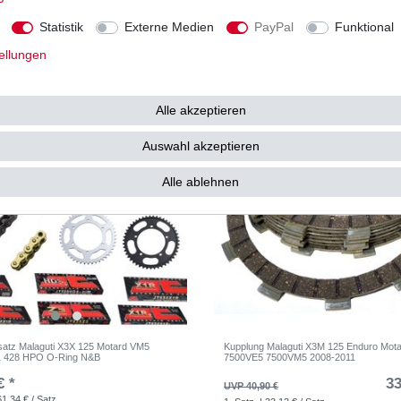
ab 6,55 € *
20
€
UVP 30,07 €
Statistik
Externe Medien
PayPal
Funktional
. MwSt.
zzgl.
Versandkosten
1
Satz
| 20,58 € / Satz
*
inkl. ges. MwSt.
zzgl.
Versandkosten
ellungen
Alle akzeptieren
Auswahl akzeptieren
Alle ablehnen
satz Malaguti X3X 125 Motard VM5
Kupplung Malaguti X3M 125 Enduro Mot
1 428 HPO O-Ring N&B
7500VE5 7500VM5 2008-2011
€ *
33
UVP 40,90 €
61,34 € / Satz