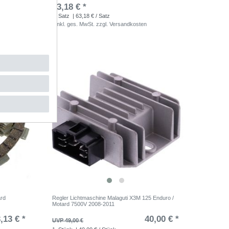
,58 € *
63,18 € *
1
Satz
| 63,18 € / Satz
*
inkl. ges. MwSt.
zzgl.
Versandkosten
ard
Regler Lichtmaschine Malaguti X3M 125 Enduro /
Motard 7500V 2008-2011
,13 € *
40,00 € *
UVP 49,00 €