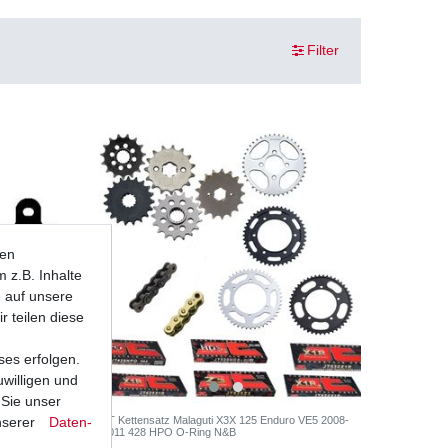
Filter
ten
 z.B. Inhalte
e auf unsere
r teilen diese
ses erfolgen.
uwilligen und
 Sie unser
nserer
Daten­
lötze
JT Kettensatz Malaguti X3X 125 Enduro VE5 2008-
2011 428 HPO O-Ring N&B