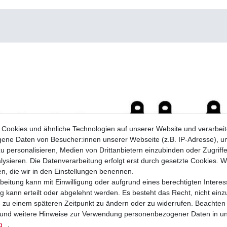
Cookies und ähnliche Technologien auf unserer Website und verarbei
ne Daten von Besucher:innen unserer Webseite (z.B. IP-Adresse), um
u personalisieren, Medien von Drittanbietern einzubinden oder Zugriff
ysieren. Die Datenverarbeitung erfolgt erst durch gesetzte Cookies. Wi
en, die wir in den Einstellungen benennen.
beitung kann mit Einwilligung oder aufgrund eines berechtigten Interes
 kann erteilt oder abgelehnt werden. Es besteht das Recht, nicht einz
ng zu einem späteren Zeitpunkt zu ändern oder zu widerrufen. Beachten
und weitere Hinweise zur Verwendung personenbezogener Daten in u
ge EBC FA 115 FA115 verschiedene
Bremsbeläge EBC FA 350 FA350 Bremsk
ngen
g
.