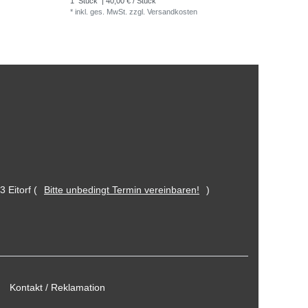
1
Stück
| 40,00 € / Stück
*
inkl. ges. MwSt.
zzgl.
Versandkosten
 Eitorf (
Bitte unbedingt Termin vereinbaren!
)
Kontakt / Reklamation