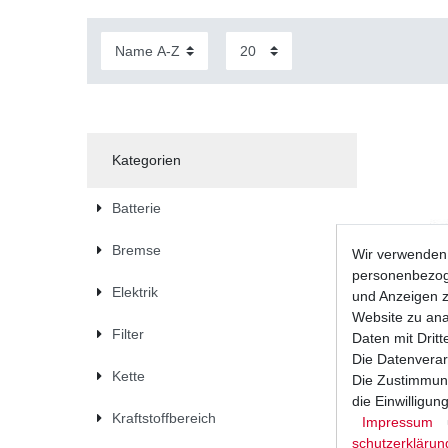
Kategorien
Batterie
Bremse
Wir verwenden 
personenbezoge
Elektrik
und Anzeigen z
Website zu anal
Filter
Daten mit Dritt
Die Datenverar
Kette
Die Zustimmung
die Einwilligu
Kraftstoffbereich
Impressum
Bremsbelä
Ausführu
schutz­erklärun