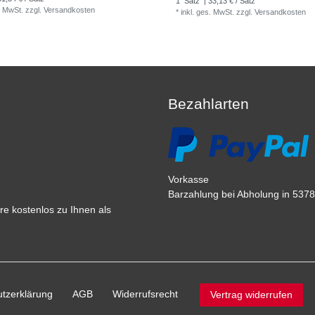
1
Satz
| 33,13 € / Satz
. MwSt.
zzgl.
Versandkosten
*
inkl. ges. MwSt.
zzgl.
Versandkosten
Bezahlarten
Vorkasse
Barzahlung bei Abholung in 53783
e kostenlos zu Ihnen als
tz­erklärung
AGB
Widerrufs­recht
Vertrag widerrufen