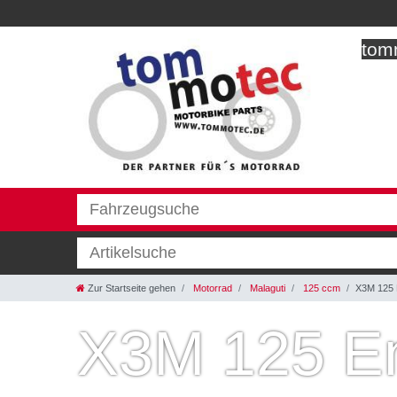
tomm
Zur Startseite gehen
Motorrad
Malaguti
125 ccm
X3M 125 
X3M 125 E