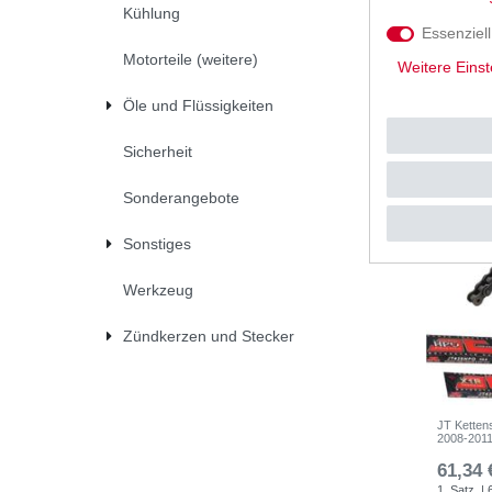
Kühlung
UVP 9,57 
Essenziell
*
inkl. ges
Motorteile (weitere)
Weitere Einst
Öle und Flüssigkeiten
Sicherheit
Sonderangebote
Sonstiges
Werkzeug
Zündkerzen und Stecker
JT Ketten
2008-201
61,34 
1
Satz
| 