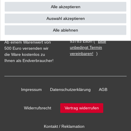
Alle akzeptieren
Auswahl akzeptieren
Vorkasse
Alle ablehnen
Barzahlung bei Abholung in
53783 Eitorf (
Bitte
Ab einem Warenwert von
unbedingt Termin
500 Euro versenden wir
vereinbaren!
)
die Ware kostenlos zu
Ihnen als Endverbraucher!
Impressum
Daten­schutz­erklärung
AGB
Widerrufs­recht
Vertrag widerrufen
Kontakt / Reklamation