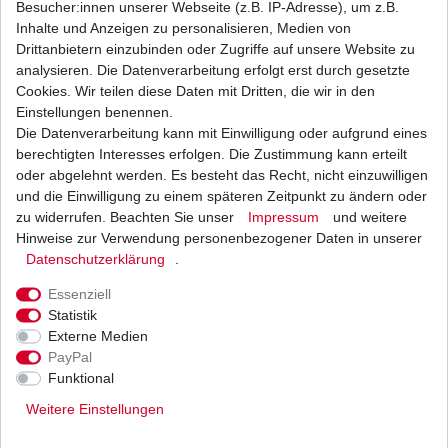
Besucher:innen unserer Webseite (z.B. IP-Adresse), um z.B.
Inhalte und Anzeigen zu personalisieren, Medien von
Bremsbacken EBC H 346 H346 Standard VORNE
Drittanbietern einzubinden oder Zugriffe auf unsere Website zu
analysieren. Die Datenverarbeitung erfolgt erst durch gesetzte
18,68 € *
Cookies. Wir teilen diese Daten mit Dritten, die wir in den
UVP 27,29 €
1
Satz
| 18,68 € / Satz
Einstellungen benennen.
*
inkl. ges. MwSt.
zzgl.
Versandkosten
Die Datenverarbeitung kann mit Einwilligung oder aufgrund eines
berechtigten Interesses erfolgen. Die Zustimmung kann erteilt
oder abgelehnt werden. Es besteht das Recht, nicht einzuwilligen
und die Einwilligung zu einem späteren Zeitpunkt zu ändern oder
zu widerrufen. Beachten Sie unser
Impressum
und weitere
Bremsbeläge EBC FA 305 FA305 Standard
Bremsklötze hinten
Hinweise zur Verwendung personenbezogener Daten in unserer
Daten­schutz­erklärung
.
14,30 € *
UVP 21,00 €
1
Satz
| 14,30 € / Satz
Essenziell
*
inkl. ges. MwSt.
zzgl.
Versandkosten
Statistik
Externe Medien
PayPal
Funktional
Weitere Einstellungen
Versand
Bezahlarten