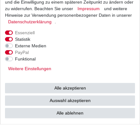
und die Einwilligung zu einem späteren Zeitpunkt zu ändern oder
1
Satz
| 30,48 € / Satz
*
inkl. ges. MwSt.
zzgl.
Versandkosten
zu widerrufen. Beachten Sie unser
Impressum
und weitere
Hinweise zur Verwendung personenbezogener Daten in unserer
Daten­schutz­erklärung
.
Essenziell
GEL Batterie YTX20L-BS Zubehör Gelbatterie
Statistik
Externe Medien
99,07 € *
UVP 103,49 €
PayPal
1
Stück
| 99,07 € / Stück
Funktional
*
inkl. ges. MwSt.
zzgl.
Versandkosten
Weitere Einstellungen
Alle akzeptieren
Zündkerze NGK CR7EIX Iridium
Auswahl akzeptieren
18,32 € *
UVP 26,19 €
1
Stück
| 18,32 € / Stück
Alle ablehnen
*
inkl. ges. MwSt.
zzgl.
Versandkosten