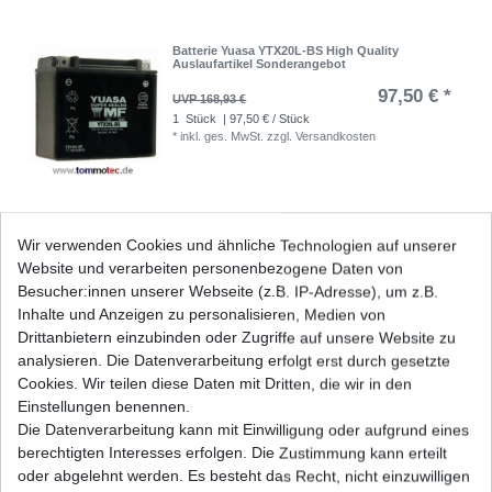
Batterie Yuasa YTX20L-BS High Quality
Auslaufartikel Sonderangebot
97,50 € *
UVP 168,93 €
1
Stück
| 97,50 € / Stück
*
inkl. ges. MwSt.
zzgl.
Versandkosten
Bremsbeläge EBC FA 377 FA377 Standard
Wir verwenden Cookies und ähnliche Technologien auf unserer
Bremsklötze
Website und verarbeiten personenbezogene Daten von
20,85 € *
UVP 30,46 €
Besucher:innen unserer Webseite (z.B. IP-Adresse), um z.B.
1
Satz
| 20,85 € / Satz
Inhalte und Anzeigen zu personalisieren, Medien von
*
inkl. ges. MwSt.
zzgl.
Versandkosten
Drittanbietern einzubinden oder Zugriffe auf unsere Website zu
analysieren. Die Datenverarbeitung erfolgt erst durch gesetzte
Cookies. Wir teilen diese Daten mit Dritten, die wir in den
Einstellungen benennen.
Die Datenverarbeitung kann mit Einwilligung oder aufgrund eines
Bremsbeläge Kymco MXU 500 / 550 / 700
vorne+hinten EBC
berechtigten Interesses erfolgen. Die Zustimmung kann erteilt
ab 30,48 € *
oder abgelehnt werden. Es besteht das Recht, nicht einzuwilligen
UVP 44,53 €