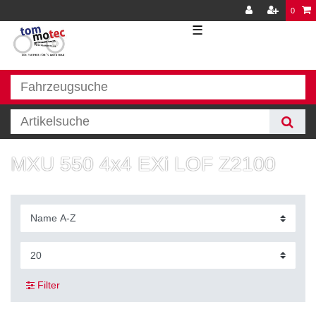
0
☰
MXU 550 4x4 EXi LOF Z2100
Filter