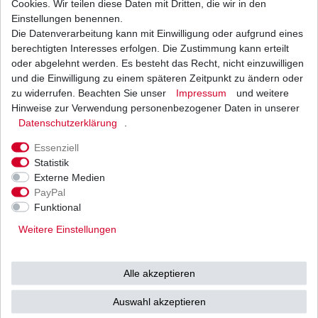
Cookies. Wir teilen diese Daten mit Dritten, die wir in den
Einstellungen benennen.
Die Datenverarbeitung kann mit Einwilligung oder aufgrund eines
Bremsbeläge EBC FA 377 FA377 Standard
Bremsklötze
berechtigten Interesses erfolgen. Die Zustimmung kann erteilt
20,85 € *
oder abgelehnt werden. Es besteht das Recht, nicht einzuwilligen
UVP 30,46 €
und die Einwilligung zu einem späteren Zeitpunkt zu ändern oder
1
Satz
| 20,85 € / Satz
*
inkl. ges. MwSt.
zzgl.
Versandkosten
zu widerrufen. Beachten Sie unser
Impressum
und weitere
Hinweise zur Verwendung personenbezogener Daten in unserer
Daten­schutz­erklärung
.
Essenziell
Statistik
Externe Medien
Versand
Bezahlarten
PayPal
Funktional
Weitere Einstellungen
Vorkasse
Alle akzeptieren
Barzahlung bei Abholung in
53783 Eitorf (
Bitte
Ab einem Warenwert von
Auswahl akzeptieren
unbedingt Termin
500 Euro versenden wir