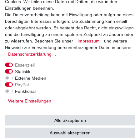
Cookies. Wir teilen diese Daten mit Dritten, die wir in den
Einstellungen benennen.
Die Datenverarbeitung kann mit Einwilligung oder aufgrund eines
Bremsbeläge EBC FA 377 FA377 Standard
Bremsklötze
berechtigten Interesses erfolgen. Die Zustimmung kann erteilt
20,85 € *
oder abgelehnt werden. Es besteht das Recht, nicht einzuwilligen
UVP 30,46 €
und die Einwilligung zu einem späteren Zeitpunkt zu ändern oder
1
Satz
| 20,85 € / Satz
*
inkl. ges. MwSt.
zzgl.
Versandkosten
zu widerrufen. Beachten Sie unser
Impressum
und weitere
Hinweise zur Verwendung personenbezogener Daten in unserer
Daten­schutz­erklärung
.
Essenziell
Statistik
Externe Medien
Versand
Bezahlarten
PayPal
Funktional
Weitere Einstellungen
Vorkasse
Alle akzeptieren
Barzahlung bei Abholung in
53783 Eitorf (
Bitte
Ab einem Warenwert von
Auswahl akzeptieren
unbedingt Termin
500 Euro versenden wir