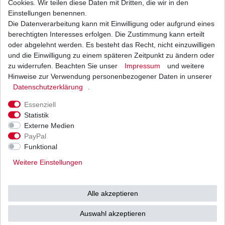
Cookies. Wir teilen diese Daten mit Dritten, die wir in den
Einstellungen benennen.
Die Datenverarbeitung kann mit Einwilligung oder aufgrund eines
Dichtung Lichtmaschine Kymco MXU 400 A4000
Maxxer 450 A40200 2008-2020
berechtigten Interesses erfolgen. Die Zustimmung kann erteilt
10,90 € *
oder abgelehnt werden. Es besteht das Recht, nicht einzuwilligen
UVP 12,01 €
und die Einwilligung zu einem späteren Zeitpunkt zu ändern oder
1
Stück
| 10,90 € / Stück
*
inkl. ges. MwSt.
zzgl.
Versandkosten
zu widerrufen. Beachten Sie unser
Impressum
und weitere
Hinweise zur Verwendung personenbezogener Daten in unserer
Daten­schutz­erklärung
.
Essenziell
Statistik
Externe Medien
Versand
Bezahlarten
PayPal
Funktional
Weitere Einstellungen
Vorkasse
Alle akzeptieren
Barzahlung bei Abholung in
53783 Eitorf (
Bitte
Ab einem Warenwert von
Auswahl akzeptieren
unbedingt Termin
500 Euro versenden wir