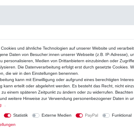
Cookies und ähnliche Technologien auf unserer Website und verarbei
ne Daten von Besucher:innen unserer Webseite (z.B. IP-Adresse), um
u personalisieren, Medien von Drittanbietern einzubinden oder Zugriff
ysieren. Die Datenverarbeitung erfolgt erst durch gesetzte Cookies. Wi
en, die wir in den Einstellungen benennen.
beitung kann mit Einwilligung oder aufgrund eines berechtigten Interes
 kann erteilt oder abgelehnt werden. Es besteht das Recht, nicht einz
ng zu einem späteren Zeitpunkt zu ändern oder zu widerrufen. Beachten
und weitere Hinweise zur Verwendung personenbezogener Daten in u
g
.
Statistik
Externe Medien
PayPal
Funktional
ellungen
äge EBC FA 395 FA395 Bremsklötze
ene Variationen