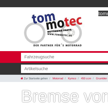
tomm
Zur Startseite gehen
Motorrad
Kymco
450 ccm
Grumbler 
Bremse vo