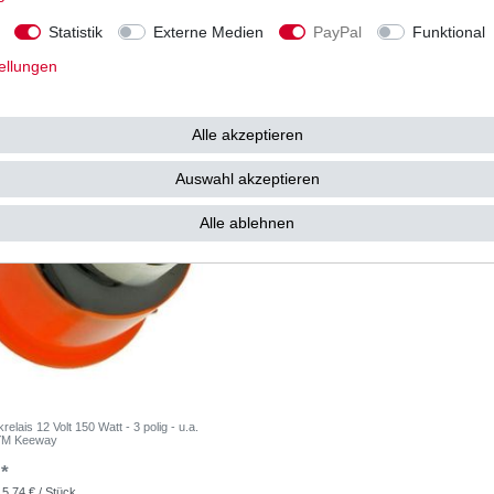
54,21 € *
101
0 €
UVP 111,38 €
Statistik
Externe Medien
PayPal
Funktional
 54,21 € / Stück
1
Stück
| 101,83 € / Stück
. MwSt.
zzgl.
Versandkosten
*
inkl. ges. MwSt.
zzgl.
Versandkosten
ellungen
Alle akzeptieren
Auswahl akzeptieren
Alle ablehnen
krelais 12 Volt 150 Watt - 3 polig - u.a.
YM Keeway
 *
 5,74 € / Stück