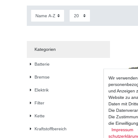
Kategorien
Batterie
Bremse
Wir verwenden 
personenbezoge
Elektrik
und Anzeigen z
Website zu anal
Filter
Daten mit Dritt
Die Datenverar
Kette
Die Zustimmung
die Einwilligu
Kraftstoffbereich
Impressum
Lithium-Io
YTX9-BS 
schutz­erklärun