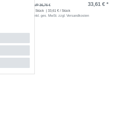
,83 € *
33,61 € *
UVP 36,76 €
1
Stück
| 33,61 € / Stück
*
inkl. ges. MwSt.
zzgl.
Versandkosten