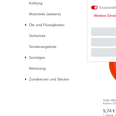
Kühlung
UVP 59,3
Essenziell
1
Stück
|
*
inkl. ges
Motorteile (weitere)
Weitere Einst
Öle und Flüssigkeiten
Sicherheit
Sonderangebote
Sonstiges
Werkzeug
Zündkerzen und Stecker
Roller Blin
Kymco S
5,74 €
1
Stück
|