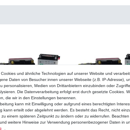
Cookies und ähnliche Technologien auf unserer Website und verarbei
ne Daten von Besucher:innen unserer Webseite (z.B. IP-Adresse), um
u personalisieren, Medien von Drittanbietern einzubinden oder Zugriff
ysieren. Die Datenverarbeitung erfolgt erst durch gesetzte Cookies. Wi
en, die wir in den Einstellungen benennen.
beitung kann mit Einwilligung oder aufgrund eines berechtigten Interes
 kann erteilt oder abgelehnt werden. Es besteht das Recht, nicht einz
ng zu einem späteren Zeitpunkt zu ändern oder zu widerrufen. Beachten
und weitere Hinweise zur Verwendung personenbezogener Daten in u
nen Batterie HJTX9-FP entspricht u.a.
Lithium-Ionen Batterie HJTZ10S-FP ents
YB9-B YTX7A-BS
YTZ10S YB14-A2 YB12A-A
g
.