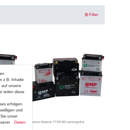
Filter
ten
 z.B. Inhalte
e auf unsere
r teilen diese
ses erfolgen.
uwilligen und
 Sie unser
nserer
Daten­
pricht ua
Marken Batterie YTX9-BS wartungsfrei