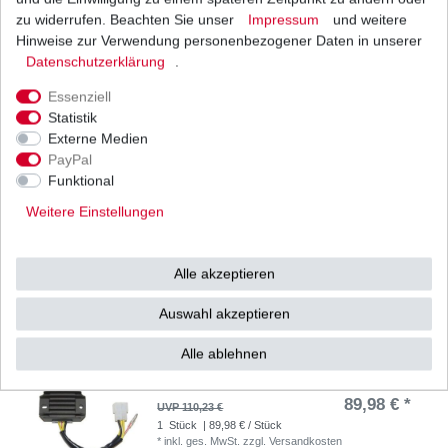
zu widerrufen. Beachten Sie unser
Impressum
und weitere
Ölfilter Hiflo HF401 HF 401 Honda Kawasaki
Triumph Yamaha
Hinweise zur Verwendung personenbezogener Daten in unserer
5,35 € *
Daten­schutz­erklärung
.
UVP 6,55 €
1
Stück
| 5,35 € / Stück
Essenziell
*
inkl. ges. MwSt.
zzgl.
Versandkosten
Statistik
Externe Medien
PayPal
Funktional
Ölfilter Zubehör TMF401 TMF 401
Weitere Einstellungen
3,60 € *
UVP 4,80 €
1
Stück
| 3,60 € / Stück
*
inkl. ges. MwSt.
zzgl.
Versandkosten
Alle akzeptieren
Auswahl akzeptieren
Alle ablehnen
Regler Lichtmaschine Kawasaki Z 650 KZ650
1977-1980 Electrosport
89,98 € *
UVP 110,23 €
1
Stück
| 89,98 € / Stück
*
inkl. ges. MwSt.
zzgl.
Versandkosten