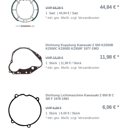
44,84 € *
UVP 59,29 €
1
Satz
| 44,84 € / Satz
*
inkl. ges. MwSt.
zzgl.
Versandkosten
Dichtung Kupplung Kawasaki Z 650 KZ650B
KZ650C KZ650D KZ650F 1977-1983
11,98 € *
UVP 13,20 €
1
Stück
| 11,98 € / Stück
*
inkl. ges. MwSt.
zzgl.
Versandkosten
Dichtung Lichtmaschine Kawasaki Z 650 B C
SR F 1978-1983
6,06 € *
UVP 6,68 €
1
Stück
| 6,06 € / Stück
*
inkl. ges. MwSt.
zzgl.
Versandkosten