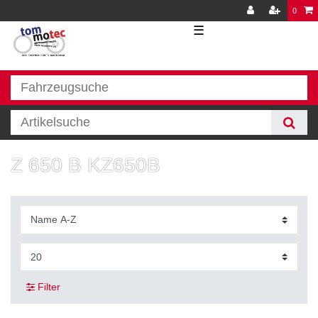
0
☰
Z 650 B KZ650B
Filter