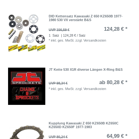
DID Kettensatz Kawasaki Z 650 KZ650B 1977-
1980 530 VX verstärkt B&S
124,28 € *
UVP 156,59 €
1
Satz
| 124,28 € / Satz
*
inkl. ges. MwSt.
zzgl.
Versandkosten
JT Kette 530 X1R diverse Längen X-Ring B&S
ab 80,28 € *
UVP 98,34 €
*
inkl. ges. MwSt.
zzgl.
Versandkosten
Kupplung Kawasaki Z 650 KZ650B KZ650C
KZ650D KZ650F 1977-1983
64,99 € *
UVP 80,24 €