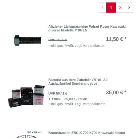
1
2
Abzieher Lichtmaschine Polrad Rotor Kawasaki
diverse Modelle M18-1.5
11,50 € *
UVP 16,00 €
*
inkl. ges. MwSt.
zzgl.
Versandkosten
Batterie aus dem Zubehör YB10L-A2
Auslaufartikel Sonderangebot
35,00 € *
UVP 50,41 €
1
Stück
| 35,00 € / Stück
*
inkl. ges. MwSt.
zzgl.
Versandkosten
Bremsbacken EBC K 709 K709 Kawasaki hinten