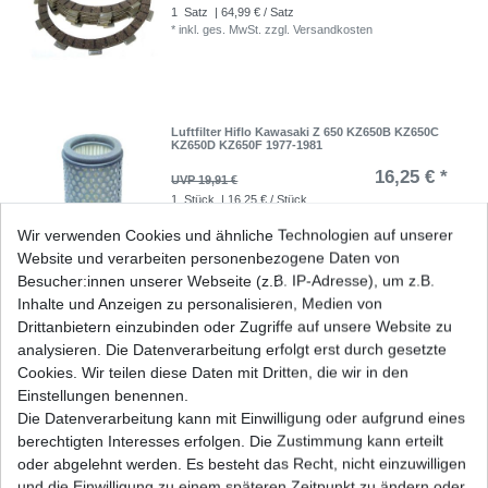
1
Satz
| 64,99 € / Satz
*
inkl. ges. MwSt.
zzgl.
Versandkosten
Luftfilter Hiflo Kawasaki Z 650 KZ650B KZ650C
KZ650D KZ650F 1977-1981
16,25 € *
UVP 19,91 €
1
Stück
| 16,25 € / Stück
*
inkl. ges. MwSt.
zzgl.
Versandkosten
Wir verwenden Cookies und ähnliche Technologien auf unserer
Website und verarbeiten personenbezogene Daten von
Besucher:innen unserer Webseite (z.B. IP-Adresse), um z.B.
Inhalte und Anzeigen zu personalisieren, Medien von
Luftfilter Zubehör Kawasaki Z 650 B C F SR
Drittanbietern einzubinden oder Zugriffe auf unsere Website zu
KZ650 1977 - 1981
analysieren. Die Datenverarbeitung erfolgt erst durch gesetzte
9,50 € *
Cookies. Wir teilen diese Daten mit Dritten, die wir in den
1
Stück
| 9,50 € / Stück
Einstellungen benennen.
*
inkl. ges. MwSt.
zzgl.
Versandkosten
Die Datenverarbeitung kann mit Einwilligung oder aufgrund eines
berechtigten Interesses erfolgen. Die Zustimmung kann erteilt
oder abgelehnt werden. Es besteht das Recht, nicht einzuwilligen
und die Einwilligung zu einem späteren Zeitpunkt zu ändern oder