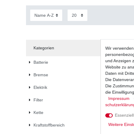
Kategorien
Wir verwenden 
personenbezoge
und Anzeigen z
Batterie
Website zu anal
Daten mit Dritt
Bremse
Die Datenverar
Die Zustimmung
Elektrik
die Einwilligu
Impressum
Filter
schutz­erklärun
Kette
Essenziell
Weitere Einst
Kraftstoffbereich
Zündkerz
Force VF6