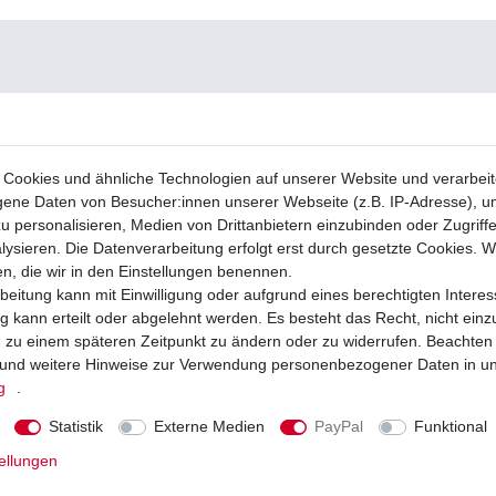
Cookies und ähnliche Technologien auf unserer Website und verarbei
ne Daten von Besucher:innen unserer Webseite (z.B. IP-Adresse), um
u personalisieren, Medien von Drittanbietern einzubinden oder Zugriff
ysieren. Die Datenverarbeitung erfolgt erst durch gesetzte Cookies. Wi
en, die wir in den Einstellungen benennen.
beitung kann mit Einwilligung oder aufgrund eines berechtigten Interes
 kann erteilt oder abgelehnt werden. Es besteht das Recht, nicht einz
ng zu einem späteren Zeitpunkt zu ändern oder zu widerrufen. Beachten
und weitere Hinweise zur Verwendung personenbezogener Daten in u
g
.
Statistik
Externe Medien
PayPal
Funktional
ellungen
e NGK CR7E Kawasaki KVF 650 Brute
Zündkerze NGK CR7EIX Iridium
50 2002 - 2017