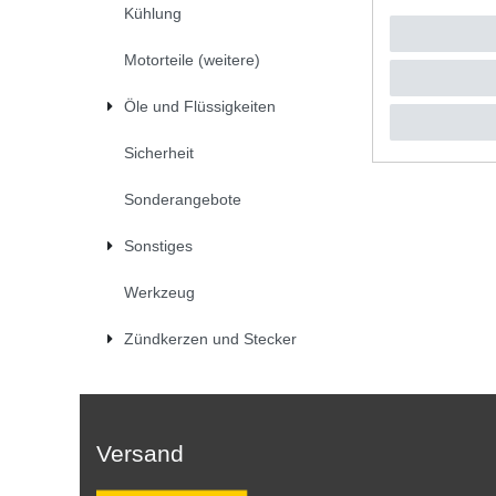
Kühlung
UVP 13,4
1
Stück
|
*
inkl. ges
Motorteile (weitere)
Öle und Flüssigkeiten
Sicherheit
Sonderangebote
Sonstiges
Werkzeug
Zündkerzen und Stecker
Versand