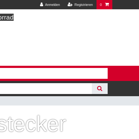
Anmelden
Registrieren
0
orrad
stecker