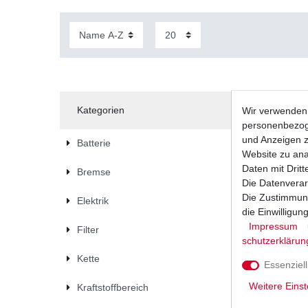
Kategorien
Wir verwenden 
personenbezoge
und Anzeigen z
Batterie
Website zu anal
Daten mit Dritt
Bremse
Die Datenverar
Die Zustimmung
Elektrik
die Einwilligu
Impressum
Filter
schutz­erklärun
Kette
Essenziell
Weitere Einst
Kraftstoffbereich
Zündkerz
Force VF6