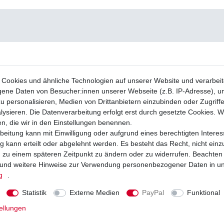
Cookies und ähnliche Technologien auf unserer Website und verarbei
ne Daten von Besucher:innen unserer Webseite (z.B. IP-Adresse), um
u personalisieren, Medien von Drittanbietern einzubinden oder Zugriff
ysieren. Die Datenverarbeitung erfolgt erst durch gesetzte Cookies. Wi
en, die wir in den Einstellungen benennen.
beitung kann mit Einwilligung oder aufgrund eines berechtigten Interes
 kann erteilt oder abgelehnt werden. Es besteht das Recht, nicht einz
ng zu einem späteren Zeitpunkt zu ändern oder zu widerrufen. Beachten
und weitere Hinweise zur Verwendung personenbezogener Daten in u
g
.
Statistik
Externe Medien
PayPal
Funktional
ellungen
e NGK CR7E Kawasaki KVF 650 Brute
Zündspule Kawasaki KVF650 VF650, K
50 2002 - 2017
VF700 KVF750 VF750 2002-2017