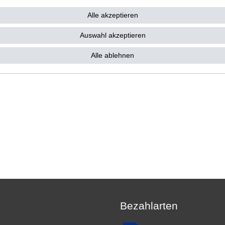
9,42 € *
19,80 € *
6 €
Alle akzeptieren
1
Stück
| 19,80 € / Stück
 9,42 € / Stück
*
inkl. ges. MwSt.
zzgl.
Versandkosten
. MwSt.
zzgl.
Versandkosten
Auswahl akzeptieren
Alle ablehnen
Bezahlarten