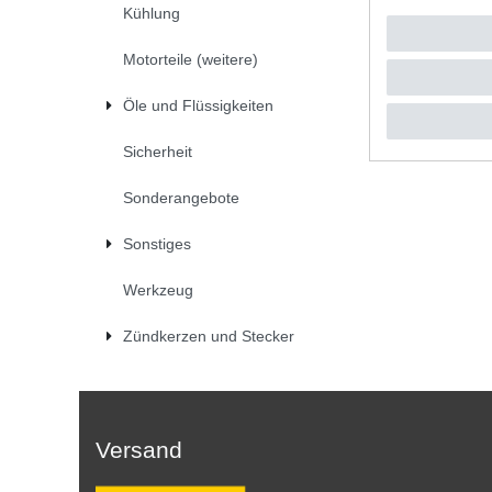
Kühlung
UVP 13,4
1
Stück
|
*
inkl. ges
Motorteile (weitere)
Öle und Flüssigkeiten
Sicherheit
Sonderangebote
Sonstiges
Werkzeug
Zündkerzen und Stecker
Versand