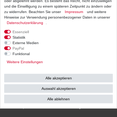
oder abgelehnt werden. Es besteht das Recht, nicht einzuwilligen
und die Einwilligung zu einem späteren Zeitpunkt zu ändern oder
zu widerrufen. Beachten Sie unser
Impressum
und weitere
Hinweise zur Verwendung personenbezogener Daten in unserer
Versand
Bezahlarten
Daten­schutz­erklärung
.
Essenziell
Statistik
Externe Medien
PayPal
Vorkasse
Funktional
Barzahlung bei Abholung in
Weitere Einstellungen
53783 Eitorf (
Bitte
Ab einem Warenwert von
unbedingt Termin
500 Euro versenden wir
vereinbaren!
)
die Ware kostenlos zu
Alle akzeptieren
Ihnen als Endverbraucher!
Auswahl akzeptieren
Alle ablehnen
Impressum
Daten­schutz­erklärung
AGB