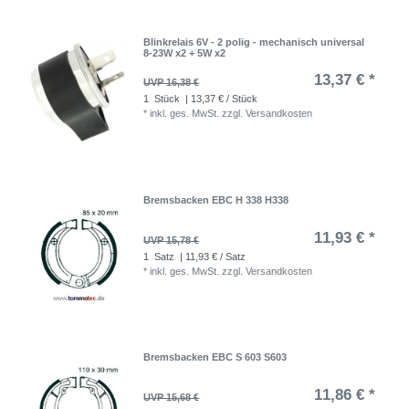
Blinkrelais 6V - 2 polig - mechanisch universal
8-23W x2 + 5W x2
13,37 € *
UVP 16,38 €
1
Stück
| 13,37 € / Stück
*
inkl. ges. MwSt.
zzgl.
Versandkosten
Bremsbacken EBC H 338 H338
11,93 € *
UVP 15,78 €
1
Satz
| 11,93 € / Satz
*
inkl. ges. MwSt.
zzgl.
Versandkosten
Bremsbacken EBC S 603 S603
11,86 € *
UVP 15,68 €