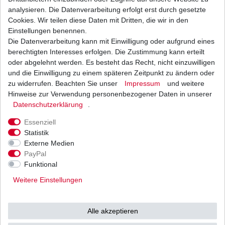
analysieren. Die Datenverarbeitung erfolgt erst durch gesetzte
Cookies. Wir teilen diese Daten mit Dritten, die wir in den
Einstellungen benennen.
Die Datenverarbeitung kann mit Einwilligung oder aufgrund eines
Kupplung Kawasaki KDX 50 A 2003-2006
berechtigten Interesses erfolgen. Die Zustimmung kann erteilt
17,85 € *
oder abgelehnt werden. Es besteht das Recht, nicht einzuwilligen
UVP 22,04 €
und die Einwilligung zu einem späteren Zeitpunkt zu ändern oder
1
Satz
| 17,85 € / Satz
*
inkl. ges. MwSt.
zzgl.
Versandkosten
zu widerrufen. Beachten Sie unser
Impressum
und weitere
Hinweise zur Verwendung personenbezogener Daten in unserer
Daten­schutz­erklärung
.
Essenziell
Ritzel 0562-09 Teilung 420 JT 562-09
Statistik
Externe Medien
3,61 € *
UVP 3,82 €
PayPal
1
Stück
| 3,61 € / Stück
Funktional
*
inkl. ges. MwSt.
zzgl.
Versandkosten
Weitere Einstellungen
Alle akzeptieren
RK Kette 420 Standard 78 Glieder offen B&S