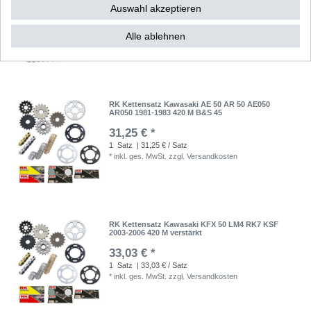
Auswahl akzeptieren
9,61 € *
1
Stück
| 9,61 € / Stück
Alle ablehnen
*
inkl. ges. MwSt.
zzgl.
Versandkosten
RK Kettensatz Kawasaki AE 50 AR 50 AE050
AR050 1981-1983 420 M B&S 45
31,25 € *
1
Satz
| 31,25 € / Satz
*
inkl. ges. MwSt.
zzgl.
Versandkosten
RK Kettensatz Kawasaki KFX 50 LM4 RK7 KSF
2003-2006 420 M verstärkt
33,03 € *
1
Satz
| 33,03 € / Satz
*
inkl. ges. MwSt.
zzgl.
Versandkosten