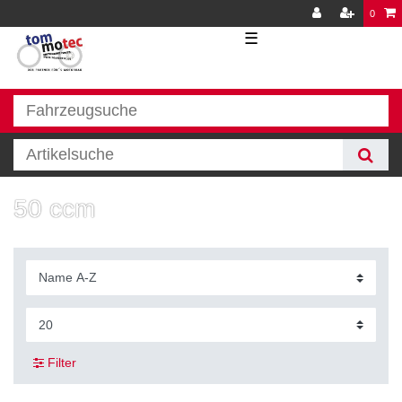
0
☰
50 ccm
Filter