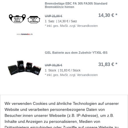
Bremsbeläge EBC FA 305 FA305 Standard
Bremsklötze hinten
14,30 € *
UVP 21,00 €
1
Satz
| 14,30 € / Satz
*
inkl. ges. MwSt.
zzgl.
Versandkosten
GEL Batterie aus dem Zubehör YTX5L-BS
31,83 € *
UVP 33,25 €
1
Stück
| 31,83 € / Stück
*
inkl. ges. MwSt.
zzgl.
Versandkosten
Kupplung EBC Kawasaki AE 50 AR 50 AE050A
Wir verwenden Cookies und ähnliche Technologien auf unserer
AR050A 1981-1983
Website und verarbeiten personenbezogene Daten von
23,19 € *
UVP 28,63 €
Besucher:innen unserer Webseite (z.B. IP-Adresse), um z.B.
1
Satz
| 23,19 € / Satz
Inhalte und Anzeigen zu personalisieren, Medien von
*
inkl. ges. MwSt.
zzgl.
Versandkosten
Drittanbietern einzubinden oder Zugriffe auf unsere Website zu