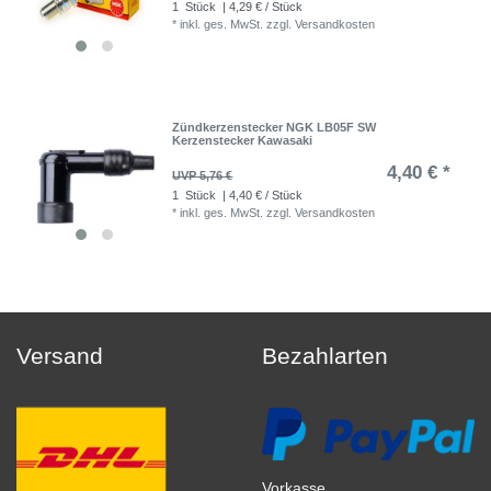
1
Stück
| 4,29 € / Stück
*
inkl. ges. MwSt.
zzgl.
Versandkosten
Zündkerzenstecker NGK LB05F SW
Kerzenstecker Kawasaki
4,40 € *
UVP 5,76 €
1
Stück
| 4,40 € / Stück
*
inkl. ges. MwSt.
zzgl.
Versandkosten
Versand
Bezahlarten
Vorkasse