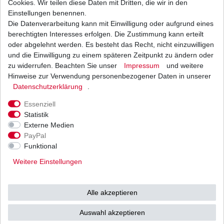
Cookies. Wir teilen diese Daten mit Dritten, die wir in den
Einstellungen benennen.
Die Datenverarbeitung kann mit Einwilligung oder aufgrund eines
Dichtung Lichtmaschine Kawasaki KLF 300
Bayou LF300CCA 1989 - 2007
berechtigten Interesses erfolgen. Die Zustimmung kann erteilt
6,90 € *
oder abgelehnt werden. Es besteht das Recht, nicht einzuwilligen
UVP 9,50 €
und die Einwilligung zu einem späteren Zeitpunkt zu ändern oder
1
Stück
| 6,90 € / Stück
*
inkl. ges. MwSt.
zzgl.
Versandkosten
zu widerrufen. Beachten Sie unser
Impressum
und weitere
Hinweise zur Verwendung personenbezogener Daten in unserer
Daten­schutz­erklärung
.
Essenziell
Statistik
Externe Medien
Versand
Bezahlarten
PayPal
Funktional
Weitere Einstellungen
Vorkasse
Alle akzeptieren
Barzahlung bei Abholung in
53783 Eitorf (
Bitte
Ab einem Warenwert von
Auswahl akzeptieren
unbedingt Termin
500 Euro versenden wir