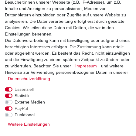
Besucher:innen unserer Webseite (z.B. IP-Adresse), um z.B.
Inhalte und Anzeigen zu personalisieren, Medien von
Luftfilter Hiflo Kawasaki KLF 220 KLF 250 KLF
Drittanbietern einzubinden oder Zugriffe auf unsere Website zu
300 KVF 300 KVF 400
analysieren. Die Datenverarbeitung erfolgt erst durch gesetzte
15,97 € *
Cookies. Wir teilen diese Daten mit Dritten, die wir in den
UVP 19,56 €
1
Stück
| 15,97 € / Stück
Einstellungen benennen.
*
inkl. ges. MwSt.
zzgl.
Versandkosten
Die Datenverarbeitung kann mit Einwilligung oder aufgrund eines
berechtigten Interesses erfolgen. Die Zustimmung kann erteilt
oder abgelehnt werden. Es besteht das Recht, nicht einzuwilligen
und die Einwilligung zu einem späteren Zeitpunkt zu ändern oder
zu widerrufen. Beachten Sie unser
Impressum
und weitere
Ölfilter Hiflo HF123 HF 123 Kawasaki ATV
Motorrad
Hinweise zur Verwendung personenbezogener Daten in unserer
Daten­schutz­erklärung
.
3,62 € *
UVP 4,43 €
1
Stück
| 3,62 € / Stück
Essenziell
*
inkl. ges. MwSt.
zzgl.
Versandkosten
Statistik
Externe Medien
PayPal
Funktional
Weitere Einstellungen
Versand
Bezahlarten