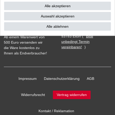
Alle akzeptieren
Auswahl akzeptieren
Vorkasse
Alle ablehnen
Barzahlung bei Abholung in
53783 Eitorf (
Bitte
Ab einem Warenwert von
unbedingt Termin
500 Euro versenden wir
vereinbaren!
)
die Ware kostenlos zu
Ihnen als Endverbraucher!
Impressum
Daten­schutz­erklärung
AGB
Widerrufs­recht
Vertrag widerrufen
Kontakt / Reklamation