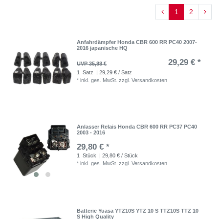
1
2
Anfahrdämpfer Honda CBR 600 RR PC40 2007-
2016 japanische HQ
29,29 € *
UVP 35,88 €
1
Satz
| 29,29 € / Satz
*
inkl. ges. MwSt.
zzgl.
Versandkosten
Anlasser Relais Honda CBR 600 RR PC37 PC40
2003 - 2016
29,80 € *
1
Stück
| 29,80 € / Stück
*
inkl. ges. MwSt.
zzgl.
Versandkosten
Batterie Yuasa YTZ10S YTZ 10 S TTZ10S TTZ 10
S High Quality