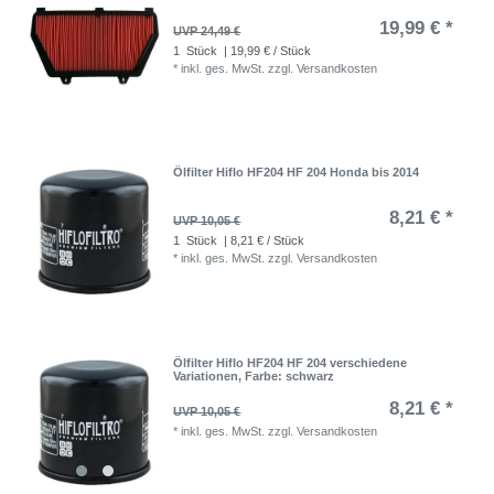
19,99 € *
UVP 24,49 €
1
Stück
| 19,99 € / Stück
*
inkl. ges. MwSt.
zzgl.
Versandkosten
Ölfilter Hiflo HF204 HF 204 Honda bis 2014
8,21 € *
UVP 10,05 €
1
Stück
| 8,21 € / Stück
*
inkl. ges. MwSt.
zzgl.
Versandkosten
Ölfilter Hiflo HF204 HF 204 verschiedene
Variationen
, Farbe: schwarz
8,21 € *
UVP 10,05 €
*
inkl. ges. MwSt.
zzgl.
Versandkosten