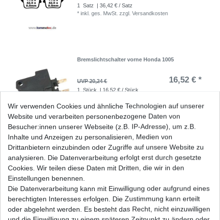
1
Satz
| 36,42 € / Satz
*
inkl. ges. MwSt.
zzgl.
Versandkosten
Bremslichtschalter vorne Honda 1005
16,52 € *
UVP 20,24 €
1
Stück
| 16,52 € / Stück
*
inkl. ges. MwSt.
zzgl.
Versandkosten
Wir verwenden Cookies und ähnliche Technologien auf unserer
Website und verarbeiten personenbezogene Daten von
Besucher:innen unserer Webseite (z.B. IP-Adresse), um z.B.
Inhalte und Anzeigen zu personalisieren, Medien von
Bremslichtschalter vorne Honda CBR 600 RR
Drittanbietern einzubinden oder Zugriffe auf unsere Website zu
PC40 2007-2012
analysieren. Die Datenverarbeitung erfolgt erst durch gesetzte
11,11 € *
UVP 13,60 €
Cookies. Wir teilen diese Daten mit Dritten, die wir in den
1
Stück
| 11,11 € / Stück
Einstellungen benennen.
*
inkl. ges. MwSt.
zzgl.
Versandkosten
Die Datenverarbeitung kann mit Einwilligung oder aufgrund eines
berechtigten Interesses erfolgen. Die Zustimmung kann erteilt
oder abgelehnt werden. Es besteht das Recht, nicht einzuwilligen
und die Einwilligung zu einem späteren Zeitpunkt zu ändern oder