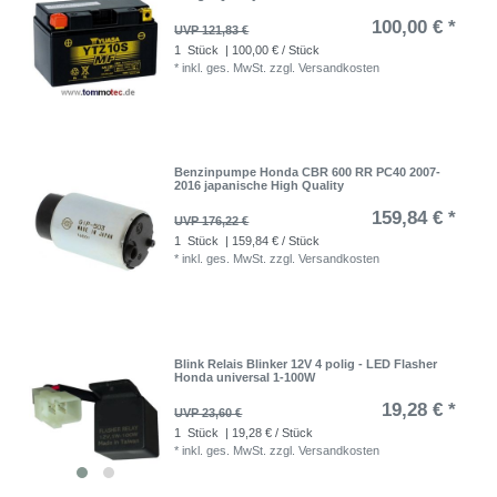
100,00 € *
UVP 121,83 €
1
Stück
| 100,00 € / Stück
*
inkl. ges. MwSt.
zzgl.
Versandkosten
Benzinpumpe Honda CBR 600 RR PC40 2007-
2016 japanische High Quality
159,84 € *
UVP 176,22 €
1
Stück
| 159,84 € / Stück
*
inkl. ges. MwSt.
zzgl.
Versandkosten
Blink Relais Blinker 12V 4 polig - LED Flasher
Honda universal 1-100W
19,28 € *
UVP 23,60 €
1
Stück
| 19,28 € / Stück
*
inkl. ges. MwSt.
zzgl.
Versandkosten