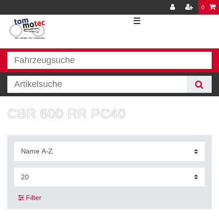
0
☰
CBR 600 RR PC40
Filter