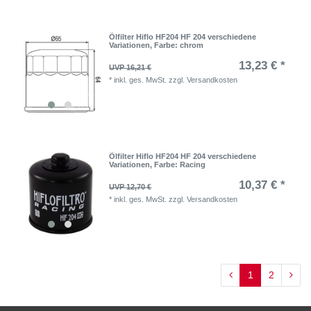
Ölfilter Hiflo HF204 HF 204 verschiedene
Variationen
, Farbe: chrom
13,23 € *
UVP 16,21 €
*
inkl. ges. MwSt.
zzgl.
Versandkosten
Ölfilter Hiflo HF204 HF 204 verschiedene
Variationen
, Farbe: Racing
10,37 € *
UVP 12,70 €
*
inkl. ges. MwSt.
zzgl.
Versandkosten
1
2