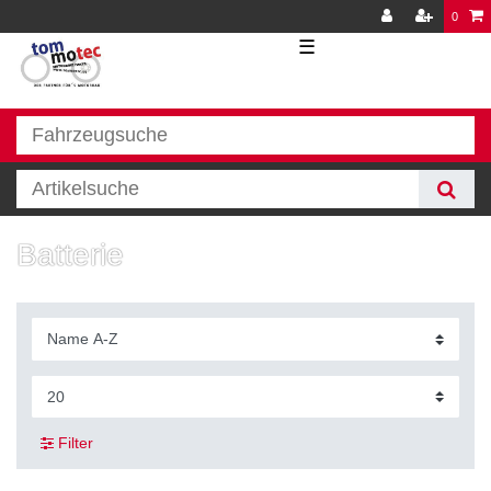
0
☰
Batterie
Filter