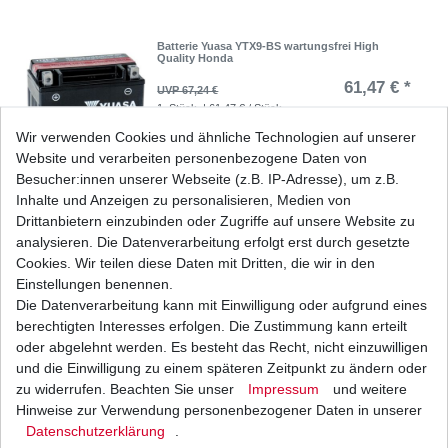
Batterie Yuasa YTX9-BS wartungsfrei High
Quality Honda
61,47 € *
UVP 67,24 €
1
Stück
| 61,47 € / Stück
*
inkl. ges. MwSt.
zzgl.
Versandkosten
Wir verwenden Cookies und ähnliche Technologien auf unserer
Website und verarbeiten personenbezogene Daten von
Besucher:innen unserer Webseite (z.B. IP-Adresse), um z.B.
Inhalte und Anzeigen zu personalisieren, Medien von
Drittanbietern einzubinden oder Zugriffe auf unsere Website zu
GEL Batterie YTX9-BS Honda CBR600 F PC19
PC23 PC25 PC31 PC35 1987-2000
analysieren. Die Datenverarbeitung erfolgt erst durch gesetzte
43,72 € *
Cookies. Wir teilen diese Daten mit Dritten, die wir in den
UVP 47,82 €
1
Stück
| 43,72 € / Stück
Einstellungen benennen.
*
inkl. ges. MwSt.
zzgl.
Versandkosten
Die Datenverarbeitung kann mit Einwilligung oder aufgrund eines
berechtigten Interesses erfolgen. Die Zustimmung kann erteilt
oder abgelehnt werden. Es besteht das Recht, nicht einzuwilligen
und die Einwilligung zu einem späteren Zeitpunkt zu ändern oder
zu widerrufen. Beachten Sie unser
Impressum
und weitere
Marken Batterie YTX9-BS Honda CBR 600 F
PC19 PC23 PC31 PC35 1987-2000
Hinweise zur Verwendung personenbezogener Daten in unserer
Daten­schutz­erklärung
.
33,61 € *
UVP 36,76 €