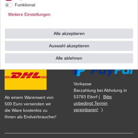
1
Stück
| 69,90 € / Stück
Funktional
*
inkl. ges. MwSt.
zzgl.
Versandkosten
Weitere Einstellungen
Alle akzeptieren
Versand
Bezahlarten
Auswahl akzeptieren
Alle ablehnen
Vorkasse
Barzahlung bei Abholung in
53783 Eitorf (
Bitte
Ab einem Warenwert von
unbedingt Termin
500 Euro versenden wir
vereinbaren!
)
die Ware kostenlos zu
Ihnen als Endverbraucher!