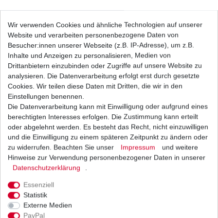
Regler Lichtmaschine BMW Kawasaki CAN AM
Wir verwenden Cookies und ähnliche Technologien auf unserer
Honda Yamaha Triumph Ducati
Website und verarbeiten personenbezogene Daten von
108,20 € *
UVP 126,00 €
Besucher:innen unserer Webseite (z.B. IP-Adresse), um z.B.
1
Stück
| 108,20 € / Stück
Inhalte und Anzeigen zu personalisieren, Medien von
*
inkl. ges. MwSt.
zzgl.
Versandkosten
Drittanbietern einzubinden oder Zugriffe auf unsere Website zu
analysieren. Die Datenverarbeitung erfolgt erst durch gesetzte
Cookies. Wir teilen diese Daten mit Dritten, die wir in den
Einstellungen benennen.
Die Datenverarbeitung kann mit Einwilligung oder aufgrund eines
Regler Lichtmaschine BMW Kawasaki CAN AM
Honda Yamaha Triumph Ducati
berechtigten Interesses erfolgen. Die Zustimmung kann erteilt
69,90 € *
oder abgelehnt werden. Es besteht das Recht, nicht einzuwilligen
UVP 99,95 €
und die Einwilligung zu einem späteren Zeitpunkt zu ändern oder
1
Stück
| 69,90 € / Stück
*
inkl. ges. MwSt.
zzgl.
Versandkosten
zu widerrufen. Beachten Sie unser
Impressum
und weitere
Hinweise zur Verwendung personenbezogener Daten in unserer
Daten­schutz­erklärung
.
Essenziell
Regler Lichtmaschine BMW Kawasaki CAN AM
Statistik
Honda Yamaha Triumph Ducati
Externe Medien
69,90 € *
UVP 99,95 €
PayPal