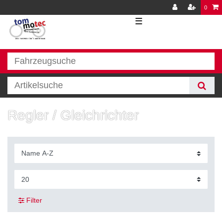
0
☰
Regler / Gleichrichter
Filter