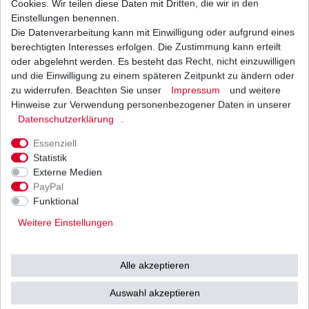
Cookies. Wir teilen diese Daten mit Dritten, die wir in den
Einstellungen benennen.
Die Datenverarbeitung kann mit Einwilligung oder aufgrund eines
Zündkerze NGK IFR7L11 Iridium Honda TRX 450
Sportrax 2006 - 2009
berechtigten Interesses erfolgen. Die Zustimmung kann erteilt
36,57 € *
oder abgelehnt werden. Es besteht das Recht, nicht einzuwilligen
UVP 52,29 €
und die Einwilligung zu einem späteren Zeitpunkt zu ändern oder
1
Stück
| 36,57 € / Stück
*
inkl. ges. MwSt.
zzgl.
Versandkosten
zu widerrufen. Beachten Sie unser
Impressum
und weitere
Hinweise zur Verwendung personenbezogener Daten in unserer
Daten­schutz­erklärung
.
Essenziell
Statistik
Externe Medien
Versand
Bezahlarten
PayPal
Funktional
Weitere Einstellungen
Vorkasse
Alle akzeptieren
Barzahlung bei Abholung in
53783 Eitorf (
Bitte
Ab einem Warenwert von
Auswahl akzeptieren
unbedingt Termin
500 Euro versenden wir