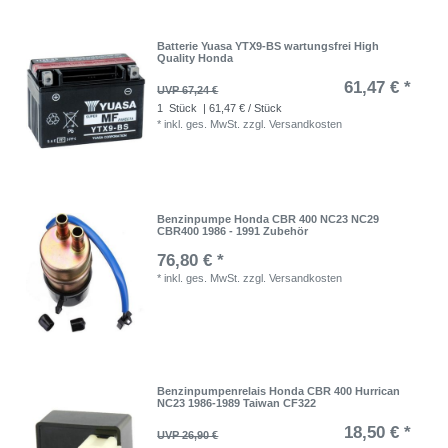
Batterie Yuasa YTX9-BS wartungsfrei High
Quality Honda
61,47 € *
UVP 67,24 €
1
Stück
| 61,47 € / Stück
*
inkl. ges. MwSt.
zzgl.
Versandkosten
Benzinpumpe Honda CBR 400 NC23 NC29
CBR400 1986 - 1991 Zubehör
76,80 € *
*
inkl. ges. MwSt.
zzgl.
Versandkosten
Benzinpumpenrelais Honda CBR 400 Hurrican
NC23 1986-1989 Taiwan CF322
18,50 € *
UVP 26,90 €