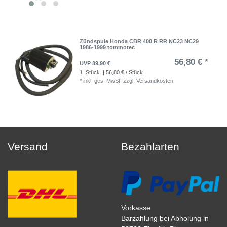
Zündspule Honda CBR 400 R RR NC23 NC29
1986-1999 tommotec
56,80 € *
UVP 89,90 €
1
Stück
| 56,80 € / Stück
*
inkl. ges. MwSt.
zzgl.
Versandkosten
Versand
Bezahlarten
Vorkasse
Barzahlung bei Abholung in