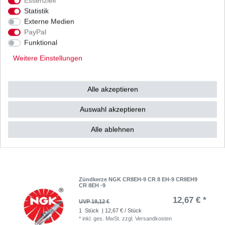
Essenziell
Regler Lichtmaschine CBR400 Hurricane
Statistik
Fireblade NC23 NC29 1986-1999 HQ
Externe Medien
66,78 € *
UVP 126,57 €
PayPal
1
Stück
| 66,78 € / Stück
Funktional
*
inkl. ges. MwSt.
zzgl.
Versandkosten
Weitere Einstellungen
Alle akzeptieren
Regler Lichtmaschine Honda CBR 400 NC23
NC29 CBR400 1986 - 1999 oK
Auswahl akzeptieren
26,95 € *
1
Stück
| 26,95 € / Stück
Alle ablehnen
*
inkl. ges. MwSt.
zzgl.
Versandkosten
Zündkerze NGK CR8EH-9 CR 8 EH-9 CR8EH9
CR 8EH -9
12,67 € *
UVP 18,12 €
1
Stück
| 12,67 € / Stück
*
inkl. ges. MwSt.
zzgl.
Versandkosten