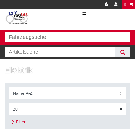
0
☰
Elektrik
Filter