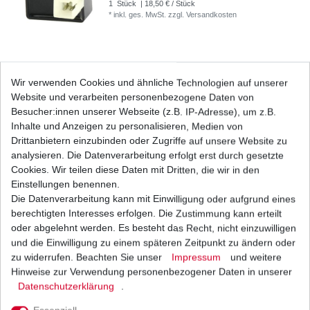
1
Stück
| 18,50 € / Stück
*
inkl. ges. MwSt.
zzgl.
Versandkosten
Marken Batterie YTX9-BS wartungsfrei für
Wir verwenden Cookies und ähnliche Technologien auf unserer
Honda
Website und verarbeiten personenbezogene Daten von
33,61 € *
UVP 36,76 €
Besucher:innen unserer Webseite (z.B. IP-Adresse), um z.B.
1
Stück
| 33,61 € / Stück
Inhalte und Anzeigen zu personalisieren, Medien von
*
inkl. ges. MwSt.
zzgl.
Versandkosten
Drittanbietern einzubinden oder Zugriffe auf unsere Website zu
analysieren. Die Datenverarbeitung erfolgt erst durch gesetzte
Cookies. Wir teilen diese Daten mit Dritten, die wir in den
Einstellungen benennen.
Die Datenverarbeitung kann mit Einwilligung oder aufgrund eines
Regler Honda VFR 400 R NC21 NC24 CBR 400
NC23 1986-1988
berechtigten Interesses erfolgen. Die Zustimmung kann erteilt
98,00 € *
oder abgelehnt werden. Es besteht das Recht, nicht einzuwilligen
1
Stück
| 98,00 € / Stück
und die Einwilligung zu einem späteren Zeitpunkt zu ändern oder
*
inkl. ges. MwSt.
zzgl.
Versandkosten
zu widerrufen. Beachten Sie unser
Impressum
und weitere
Hinweise zur Verwendung personenbezogener Daten in unserer
Daten­schutz­erklärung
.