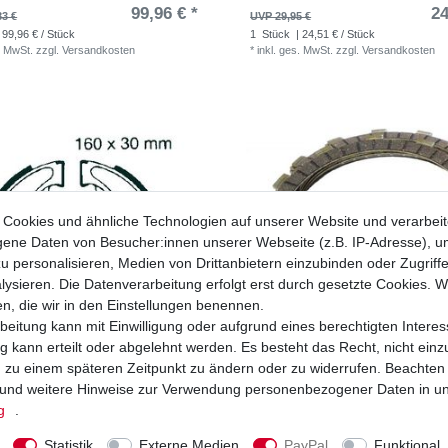
99,96 € *
24
83 €
UVP 29,95 €
 99,96 € / Stück
1
Stück
| 24,51 € / Stück
. MwSt.
zzgl.
Versandkosten
*
inkl. ges. MwSt.
zzgl.
Versandkosten
Cookies und ähnliche Technologien auf unserer Website und verarbei
ne Daten von Besucher:innen unserer Webseite (z.B. IP-Adresse), um
u personalisieren, Medien von Drittanbietern einzubinden oder Zugriff
ysieren. Die Datenverarbeitung erfolgt erst durch gesetzte Cookies. Wi
en, die wir in den Einstellungen benennen.
beitung kann mit Einwilligung oder aufgrund eines berechtigten Interes
 kann erteilt oder abgelehnt werden. Es besteht das Recht, nicht einz
ng zu einem späteren Zeitpunkt zu ändern oder zu widerrufen. Beachten
und weitere Hinweise zur Verwendung personenbezogener Daten in u
ken hinten EBC H 315 H315
Kupplung EBC Honda TRX 300 FW Four
1988-2000
g
.
36,97 € *
47
9 €
UVP 58,99 €
Statistik
Externe Medien
PayPal
Funktional