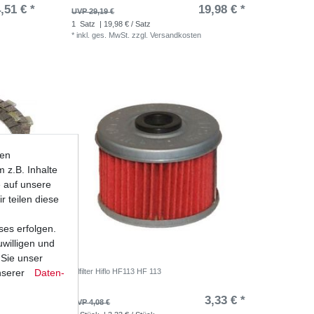
,51 € *
19,98 € *
UVP 29,19 €
1
Satz
| 19,98 € / Satz
*
inkl. ges. MwSt.
zzgl.
Versandkosten
ten
 z.B. Inhalte
e auf unsere
r teilen diese
ses erfolgen.
uwilligen und
 Sie unser
nserer
Daten­
trax TE15
Ölfilter Hiflo HF113 HF 113
,78 € *
3,33 € *
UVP 4,08 €