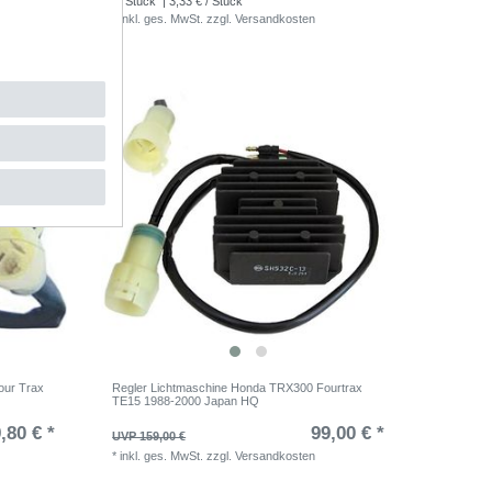
1
Stück
| 3,33 € / Stück
*
inkl. ges. MwSt.
zzgl.
Versandkosten
our Trax
Regler Lichtmaschine Honda TRX300 Fourtrax
TE15 1988-2000 Japan HQ
,80 € *
99,00 € *
UVP 159,00 €
*
inkl. ges. MwSt.
zzgl.
Versandkosten