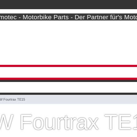
otec - Motorbike Parts - Der Partner für's Mot
W Fourtrax TE15
W Fourtrax TE