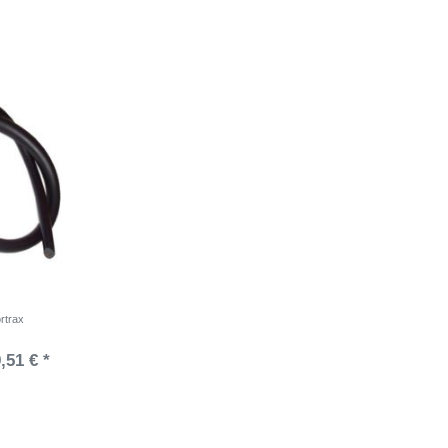
rtrax
,51 € *