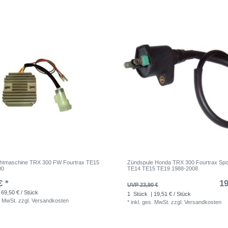
chtmaschine TRX 300 FW Fourtrax TE15
Zündspule Honda TRX 300 Fourtrax Spo
00
TE14 TE15 TE19 1988-2008
€ *
19
UVP 23,90 €
 69,50 € / Stück
1
Stück
| 19,51 € / Stück
. MwSt.
zzgl.
Versandkosten
*
inkl. ges. MwSt.
zzgl.
Versandkosten