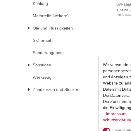
Kühlung
UVP 129,
1
Stück
|
*
inkl. ges
Motorteile (weitere)
Öle und Flüssigkeiten
Sicherheit
Sonderangebote
Wir verwenden 
Sonstiges
personenbezoge
und Anzeigen z
Werkzeug
Website zu anal
Daten mit Dritt
Zündkerzen und Stecker
Die Datenverar
Die Zustimmung
die Einwilligu
Impressum
Bremsbac
schutz­erklärun
UVP 48,8
Essenziell