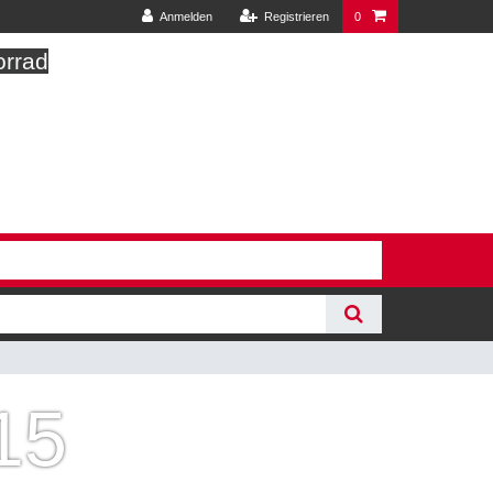
Anmelden
Registrieren
0
orrad
15