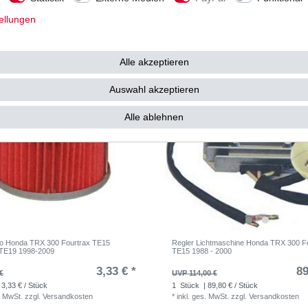
36,97 € / Satz
1
Satz
| 47,78 € / Satz
. MwSt.
zzgl.
Versandkosten
*
inkl. ges. MwSt.
zzgl.
Versandkosten
ellungen
Alle akzeptieren
Auswahl akzeptieren
Alle ablehnen
Hiflo Honda TRX 300 Fourtrax TE15
Regler Lichtmaschine Honda TRX 300 F
 TE19 1998-2009
TE15 1988 - 2000
3,33 € *
89
€
UVP 114,00 €
 3,33 € / Stück
1
Stück
| 89,80 € / Stück
. MwSt.
zzgl.
Versandkosten
*
inkl. ges. MwSt.
zzgl.
Versandkosten