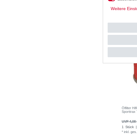
1
Satz
| 
*
inkl. ges
Weitere Einst
Ölfilter 
Sporttrax
UVP 4,08 
1
Stück
|
*
inkl. ges