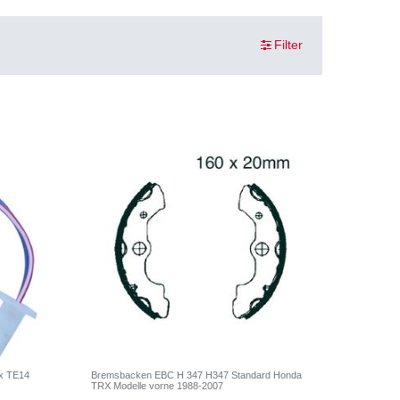
Filter
ax TE14
Bremsbacken EBC H 347 H347 Standard Honda
TRX Modelle vorne 1988-2007