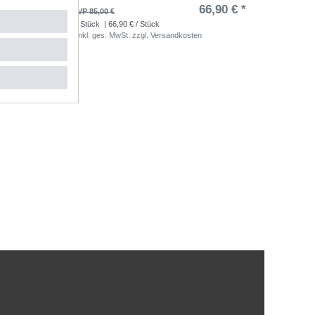
,80 € *
66,90 € *
UVP 85,00 €
1
Stück
| 66,90 € / Stück
*
inkl. ges. MwSt.
zzgl.
Versandkosten