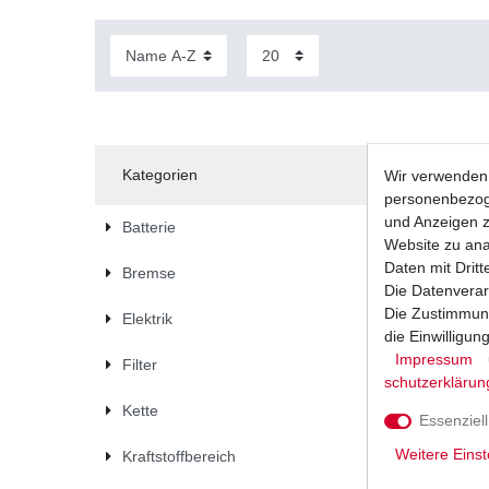
Kategorien
Wir verwenden 
personenbezoge
und Anzeigen z
Batterie
Website zu anal
Daten mit Dritt
Bremse
Die Datenverar
Die Zustimmung
Elektrik
die Einwilligu
Impressum
Filter
schutz­erklärun
Kette
Essenziell
Weitere Einst
Kraftstoffbereich
Polradabz
GS DR Mo