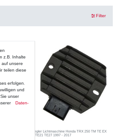
Filter
ten
 z.B. Inhalte
e auf unsere
r teilen diese
ses erfolgen.
uwilligen und
 Sie unser
nserer
Daten­
TE21 TE27
Regler Lichtmaschine Honda TRX 250 TM TE EX
X TE21 TE27 1997 - 2017