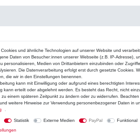
Cookies und ähnliche Technologien auf unserer Website und verarbei
ne Daten von Besucher:innen unserer Webseite (z.B. IP-Adresse), um
u personalisieren, Medien von Drittanbietern einzubinden oder Zugriff
ysieren. Die Datenverarbeitung erfolgt erst durch gesetzte Cookies. Wi
en, die wir in den Einstellungen benennen.
beitung kann mit Einwilligung oder aufgrund eines berechtigten Interes
 kann erteilt oder abgelehnt werden. Es besteht das Recht, nicht einz
ng zu einem späteren Zeitpunkt zu ändern oder zu widerrufen. Beachten
und weitere Hinweise zur Verwendung personenbezogener Daten in u
g
.
Statistik
Externe Medien
PayPal
Funktional
ellungen
ieher M35*1,5 Kawasaki 4Takt, Suzuki
Regler Lichtmaschine Honda TRX 250 
delle uvm.
2001-2020