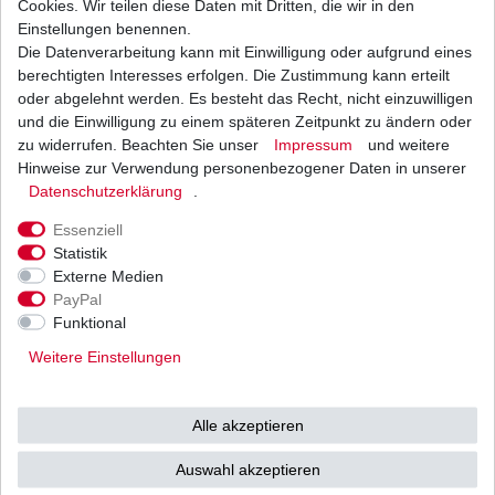
Cookies. Wir teilen diese Daten mit Dritten, die wir in den
Einstellungen benennen.
Die Datenverarbeitung kann mit Einwilligung oder aufgrund eines
Antriebsriemen Honda NES 125 @ JF07 NES 150
@ KF03 2000 - 2006 JT Belt
berechtigten Interesses erfolgen. Die Zustimmung kann erteilt
21,89 € *
oder abgelehnt werden. Es besteht das Recht, nicht einzuwilligen
UVP 29,00 €
und die Einwilligung zu einem späteren Zeitpunkt zu ändern oder
1
Stück
| 21,89 € / Stück
*
inkl. ges. MwSt.
zzgl.
Versandkosten
zu widerrufen. Beachten Sie unser
Impressum
und weitere
Hinweise zur Verwendung personenbezogener Daten in unserer
Daten­schutz­erklärung
.
Essenziell
Statistik
Externe Medien
Versand
Bezahlarten
PayPal
Funktional
Weitere Einstellungen
Vorkasse
Alle akzeptieren
Barzahlung bei Abholung in
53783 Eitorf (
Bitte
Ab einem Warenwert von
Auswahl akzeptieren
unbedingt Termin
500 Euro versenden wir