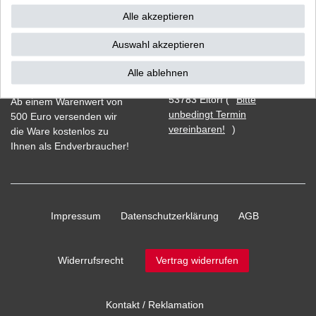
Alle akzeptieren
Auswahl akzeptieren
Vorkasse
Alle ablehnen
Barzahlung bei Abholung in
53783 Eitorf (
Bitte
Ab einem Warenwert von
unbedingt Termin
500 Euro versenden wir
vereinbaren!
)
die Ware kostenlos zu
Ihnen als Endverbraucher!
Impressum
Daten­schutz­erklärung
AGB
Widerrufs­recht
Vertrag widerrufen
Kontakt / Reklamation