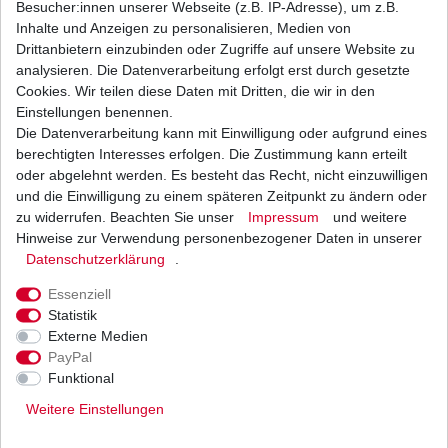
Besucher:innen unserer Webseite (z.B. IP-Adresse), um z.B.
Inhalte und Anzeigen zu personalisieren, Medien von
Dichtung Kupplungsdeckel Honda CA 125
Drittanbietern einzubinden oder Zugriffe auf unsere Website zu
Rebel JC24 JC26 1995-2000
analysieren. Die Datenverarbeitung erfolgt erst durch gesetzte
11,99 € *
Cookies. Wir teilen diese Daten mit Dritten, die wir in den
UVP 13,21 €
1
Stück
| 11,99 € / Stück
Einstellungen benennen.
*
inkl. ges. MwSt.
zzgl.
Versandkosten
Die Datenverarbeitung kann mit Einwilligung oder aufgrund eines
berechtigten Interesses erfolgen. Die Zustimmung kann erteilt
oder abgelehnt werden. Es besteht das Recht, nicht einzuwilligen
und die Einwilligung zu einem späteren Zeitpunkt zu ändern oder
zu widerrufen. Beachten Sie unser
Impressum
und weitere
Dichtung Lichtmaschine Honda CA 125 Rebel
JC24 JC26 1995 - 2000
Hinweise zur Verwendung personenbezogener Daten in unserer
Daten­schutz­erklärung
.
7,12 € *
UVP 7,84 €
1
Stück
| 7,12 € / Stück
Essenziell
*
inkl. ges. MwSt.
zzgl.
Versandkosten
Statistik
Externe Medien
PayPal
Funktional
Weitere Einstellungen
Versand
Bezahlarten