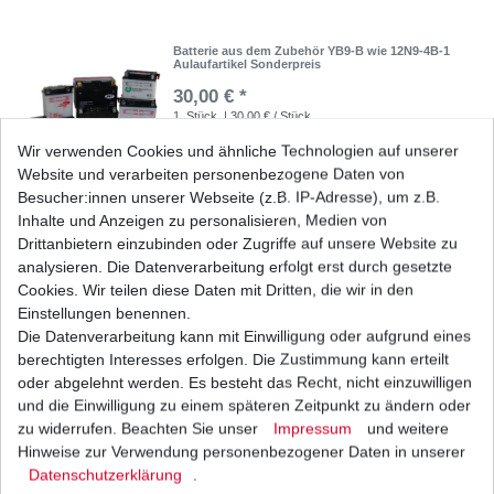
Batterie aus dem Zubehör YB9-B wie 12N9-4B-1
Aulaufartikel Sonderpreis
30,00 € *
1
Stück
| 30,00 € / Stück
*
inkl. ges. MwSt.
zzgl.
Versandkosten
Wir verwenden Cookies und ähnliche Technologien auf unserer
Website und verarbeiten personenbezogene Daten von
Besucher:innen unserer Webseite (z.B. IP-Adresse), um z.B.
Inhalte und Anzeigen zu personalisieren, Medien von
Drittanbietern einzubinden oder Zugriffe auf unsere Website zu
GEL Batterie YB9-B
analysieren. Die Datenverarbeitung erfolgt erst durch gesetzte
48,50 € *
Cookies. Wir teilen diese Daten mit Dritten, die wir in den
UVP 52,50 €
1
Stück
| 48,50 € / Stück
Einstellungen benennen.
*
inkl. ges. MwSt.
zzgl.
Versandkosten
Die Datenverarbeitung kann mit Einwilligung oder aufgrund eines
berechtigten Interesses erfolgen. Die Zustimmung kann erteilt
oder abgelehnt werden. Es besteht das Recht, nicht einzuwilligen
und die Einwilligung zu einem späteren Zeitpunkt zu ändern oder
zu widerrufen. Beachten Sie unser
Impressum
und weitere
Zündkerze NGK CR8EH-9 CR 8 EH-9 CR8EH9
CR 8EH -9
Hinweise zur Verwendung personenbezogener Daten in unserer
Daten­schutz­erklärung
.
12,67 € *
UVP 18,12 €