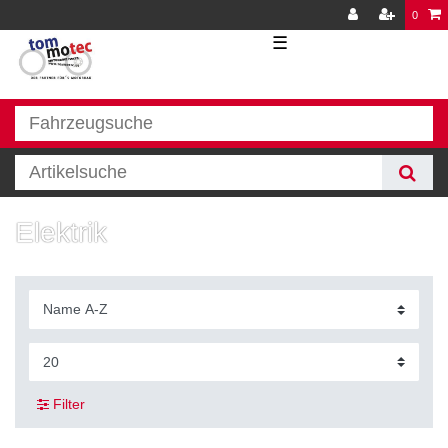
0
☰
Elektrik
Filter