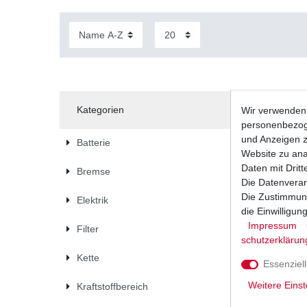
Kategorien
Wir verwenden 
personenbezoge
und Anzeigen z
Batterie
Website zu anal
Daten mit Dritt
Bremse
Die Datenverar
Die Zustimmung
Elektrik
die Einwilligu
Impressum
Filter
schutz­erklärun
Kette
Essenziell
Weitere Einst
Kraftstoffbereich
Ölfilter 
Deere Qu