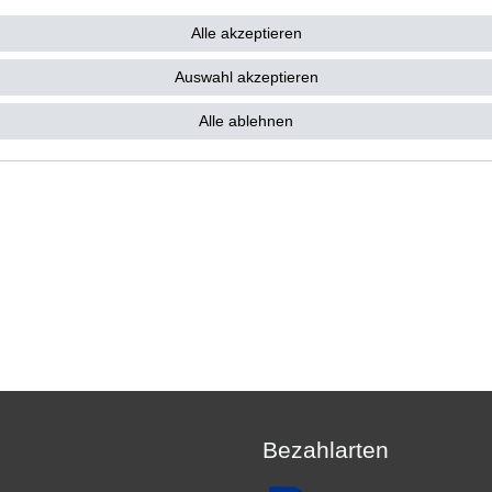
7,22 € *
€
Alle akzeptieren
 7,22 € / Stück
. MwSt.
zzgl.
Versandkosten
Auswahl akzeptieren
Alle ablehnen
Bezahlarten