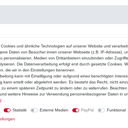
Cookies und ähnliche Technologien auf unserer Website und verarbei
ne Daten von Besucher:innen unserer Webseite (z.B. IP-Adresse), um
u personalisieren, Medien von Drittanbietern einzubinden oder Zugriff
ysieren. Die Datenverarbeitung erfolgt erst durch gesetzte Cookies. Wi
en, die wir in den Einstellungen benennen.
beitung kann mit Einwilligung oder aufgrund eines berechtigten Interes
 kann erteilt oder abgelehnt werden. Es besteht das Recht, nicht einz
ng zu einem späteren Zeitpunkt zu ändern oder zu widerrufen. Beachten
und weitere Hinweise zur Verwendung personenbezogener Daten in u
g
.
Statistik
Externe Medien
PayPal
Funktional
ellungen
Hiflo HF556 HF 556 Bombardier Quad John
ad Can Am1330