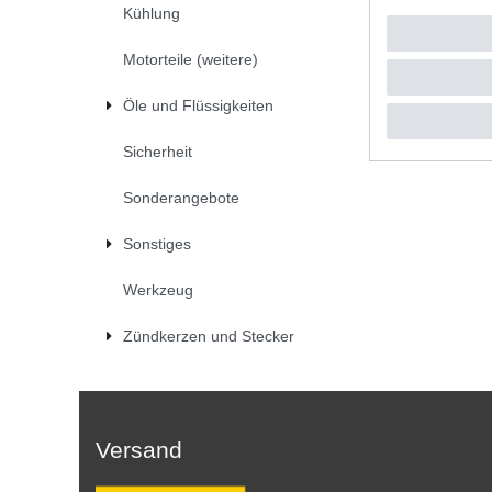
Kühlung
UVP 8,84 
1
Stück
|
*
inkl. ges
Motorteile (weitere)
Öle und Flüssigkeiten
Sicherheit
Sonderangebote
Sonstiges
Werkzeug
Zündkerzen und Stecker
Versand