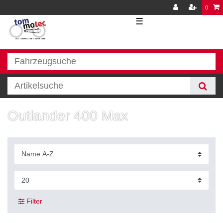
0
☰
Outlander 400 Max
Filter