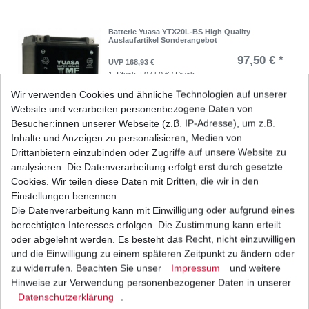
Batterie Yuasa YTX20L-BS High Quality
Auslaufartikel Sonderangebot
97,50 € *
UVP 168,93 €
1
Stück
| 97,50 € / Stück
*
inkl. ges. MwSt.
zzgl.
Versandkosten
Wir verwenden Cookies und ähnliche Technologien auf unserer
Website und verarbeiten personenbezogene Daten von
Besucher:innen unserer Webseite (z.B. IP-Adresse), um z.B.
Inhalte und Anzeigen zu personalisieren, Medien von
Drittanbietern einzubinden oder Zugriffe auf unsere Website zu
Bremsbeläge EBC FA 307 TT FA307TT Standard
Bremsklötze
analysieren. Die Datenverarbeitung erfolgt erst durch gesetzte
20,15 € *
Cookies. Wir teilen diese Daten mit Dritten, die wir in den
UVP 29,43 €
1
Satz
| 20,15 € / Satz
Einstellungen benennen.
*
inkl. ges. MwSt.
zzgl.
Versandkosten
Die Datenverarbeitung kann mit Einwilligung oder aufgrund eines
berechtigten Interesses erfolgen. Die Zustimmung kann erteilt
oder abgelehnt werden. Es besteht das Recht, nicht einzuwilligen
und die Einwilligung zu einem späteren Zeitpunkt zu ändern oder
zu widerrufen. Beachten Sie unser
Impressum
und weitere
GEL Batterie YTX20L-BS Zubehör Gelbatterie
Hinweise zur Verwendung personenbezogener Daten in unserer
Daten­schutz­erklärung
.
99,07 € *
UVP 103,49 €