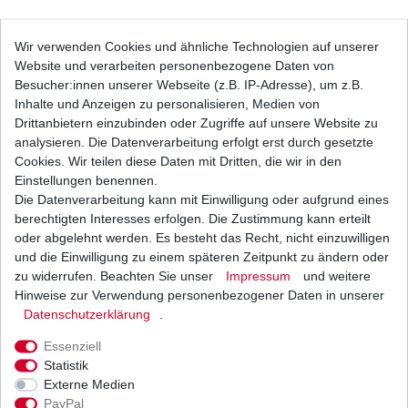
Bremsbeläge EBC FA 083 HH FA083HH FA 83
Wir verwenden Cookies und ähnliche Technologien auf unserer
HH FA83HH Sinter Bremsklötze
Website und verarbeiten personenbezogene Daten von
24,29 € *
UVP 35,49 €
Besucher:innen unserer Webseite (z.B. IP-Adresse), um z.B.
1
Satz
| 24,29 € / Satz
Inhalte und Anzeigen zu personalisieren, Medien von
*
inkl. ges. MwSt.
zzgl.
Versandkosten
Drittanbietern einzubinden oder Zugriffe auf unsere Website zu
analysieren. Die Datenverarbeitung erfolgt erst durch gesetzte
Cookies. Wir teilen diese Daten mit Dritten, die wir in den
Einstellungen benennen.
Die Datenverarbeitung kann mit Einwilligung oder aufgrund eines
Bremsbeläge EBC FA 083 TT FA083TT Standard
Bremsklötze
berechtigten Interesses erfolgen. Die Zustimmung kann erteilt
17,36 € *
oder abgelehnt werden. Es besteht das Recht, nicht einzuwilligen
UVP 25,36 €
und die Einwilligung zu einem späteren Zeitpunkt zu ändern oder
1
Satz
| 17,36 € / Satz
*
inkl. ges. MwSt.
zzgl.
Versandkosten
zu widerrufen. Beachten Sie unser
Impressum
und weitere
Hinweise zur Verwendung personenbezogener Daten in unserer
Daten­schutz­erklärung
.
Essenziell
Bremsbeläge EBC FA 165/2 TT FA165/2TT
Statistik
Standard Bremsklötze hinten
Externe Medien
18,95 € *
UVP 27,05 €
PayPal