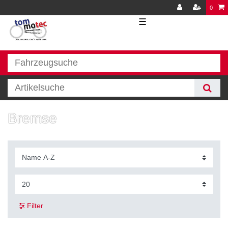
0
☰
Bremse
Filter