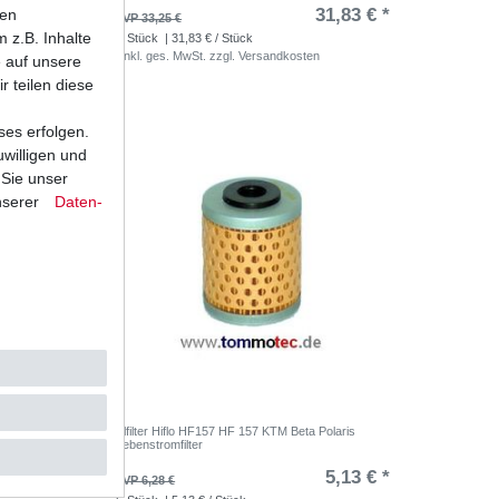
,80 € *
31,83 € *
ten
UVP 33,25 €
 z.B. Inhalte
1
Stück
| 31,83 € / Stück
*
inkl. ges. MwSt.
zzgl.
Versandkosten
e auf unsere
r teilen diese
ses erfolgen.
uwilligen und
 Sie unser
nserer
Daten­
Ölfilter Hiflo HF157 HF 157 KTM Beta Polaris
Nebenstromfilter
,29 € *
5,13 € *
UVP 6,28 €