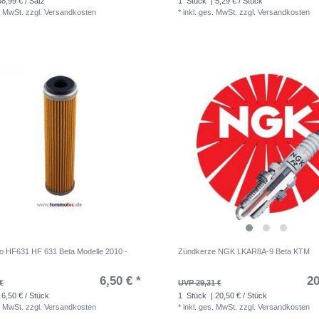
58,99 € / Satz
1
Stück
| 5,29 € / Stück
. MwSt.
zzgl.
Versandkosten
*
inkl. ges. MwSt.
zzgl.
Versandkosten
iflo HF631 HF 631 Beta Modelle 2010 -
Zündkerze NGK LKAR8A-9 Beta KTM
6,50 € *
20
€
UVP 29,31 €
 6,50 € / Stück
1
Stück
| 20,50 € / Stück
. MwSt.
zzgl.
Versandkosten
*
inkl. ges. MwSt.
zzgl.
Versandkosten