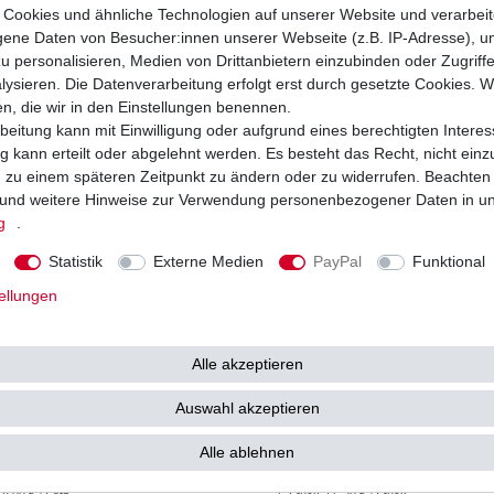
113,33 € *
15
Cookies und ähnliche Technologien auf unserer Website und verarbei
83 €
UVP 23,09 €
ne Daten von Besucher:innen unserer Webseite (z.B. IP-Adresse), um
 113,33 € / Stück
1
Satz
| 15,80 € / Satz
. MwSt.
zzgl.
Versandkosten
*
inkl. ges. MwSt.
zzgl.
Versandkosten
u personalisieren, Medien von Drittanbietern einzubinden oder Zugriff
ysieren. Die Datenverarbeitung erfolgt erst durch gesetzte Cookies. Wi
en, die wir in den Einstellungen benennen.
beitung kann mit Einwilligung oder aufgrund eines berechtigten Interes
 kann erteilt oder abgelehnt werden. Es besteht das Recht, nicht einz
ng zu einem späteren Zeitpunkt zu ändern oder zu widerrufen. Beachten
und weitere Hinweise zur Verwendung personenbezogener Daten in u
g
.
Statistik
Externe Medien
PayPal
Funktional
ellungen
Alle akzeptieren
Auswahl akzeptieren
Beta RR 400 RR 450 RR 520 Xtrainer
Ölfilter Hiflo HF155 HF 155
-2017
Alle ablehnen
58,99 € *
5
3 €
UVP 6,48 €