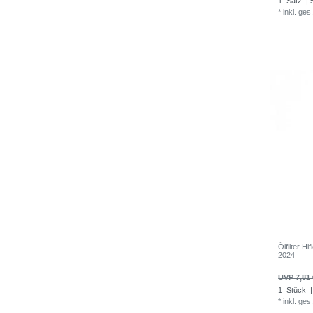
1
Satz
| 
*
inkl. ges
Ölfilter H
2024
UVP 7,81 
1
Stück
|
*
inkl. ges