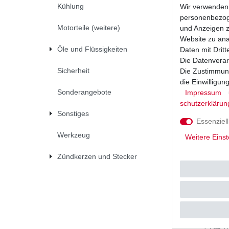
Kühlung
Wir verwenden 
UVP 138,
personenbezoge
1
Stück
|
*
inkl. ges
Motorteile (weitere)
und Anzeigen z
Website zu anal
Öle und Flüssigkeiten
Daten mit Dritt
Die Datenverar
Sicherheit
Die Zustimmung
die Einwilligu
Sonderangebote
Impressum
schutz­erklärun
Sonstiges
Essenziell
Werkzeug
Weitere Einst
Zündkerzen und Stecker
Kupplung 
300 2010
UVP 72,8