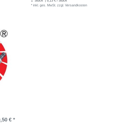
1
Stück
| 5,13 € / Stück
*
inkl. ges. MwSt.
zzgl.
Versandkosten
,50 € *