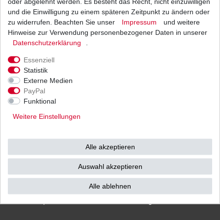
oder abgelehnt werden. Es besteht das Recht, nicht einzuwilligen
und die Einwilligung zu einem späteren Zeitpunkt zu ändern oder
zu widerrufen. Beachten Sie unser
Impressum
und weitere
Hinweise zur Verwendung personenbezogener Daten in unserer
Versand
Bezahlarten
Daten­schutz­erklärung
.
Essenziell
Statistik
Externe Medien
PayPal
Vorkasse
Funktional
Barzahlung bei Abholung in
Weitere Einstellungen
53783 Eitorf (
Bitte
Ab einem Warenwert von
unbedingt Termin
500 Euro versenden wir
vereinbaren!
)
die Ware kostenlos zu
Alle akzeptieren
Ihnen als Endverbraucher!
Auswahl akzeptieren
Alle ablehnen
Impressum
Daten­schutz­erklärung
AGB