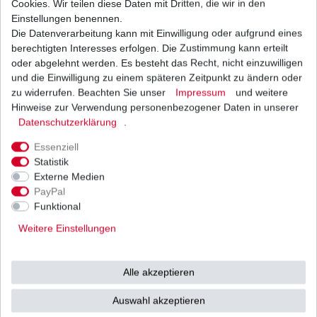
Cookies. Wir teilen diese Daten mit Dritten, die wir in den
Einstellungen benennen.
Die Datenverarbeitung kann mit Einwilligung oder aufgrund eines
Zündkerze NGK CPR8E CPR 8 E
berechtigten Interesses erfolgen. Die Zustimmung kann erteilt
8,68 € *
oder abgelehnt werden. Es besteht das Recht, nicht einzuwilligen
UVP 12,41 €
und die Einwilligung zu einem späteren Zeitpunkt zu ändern oder
1
Stück
| 8,68 € / Stück
*
inkl. ges. MwSt.
zzgl.
Versandkosten
zu widerrufen. Beachten Sie unser
Impressum
und weitere
Hinweise zur Verwendung personenbezogener Daten in unserer
Daten­schutz­erklärung
.
Essenziell
Statistik
Externe Medien
Versand
Bezahlarten
PayPal
Funktional
Weitere Einstellungen
Vorkasse
Alle akzeptieren
Barzahlung bei Abholung in
53783 Eitorf (
Bitte
Ab einem Warenwert von
Auswahl akzeptieren
unbedingt Termin
500 Euro versenden wir