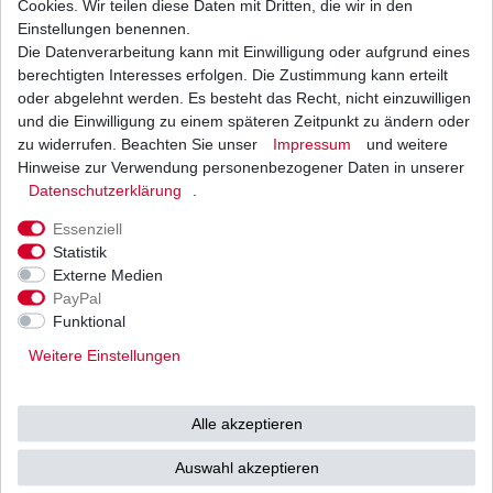
Cookies. Wir teilen diese Daten mit Dritten, die wir in den
Einstellungen benennen.
Die Datenverarbeitung kann mit Einwilligung oder aufgrund eines
Ölfilter Hiflo HF621 HF 621 Artic Cat
berechtigten Interesses erfolgen. Die Zustimmung kann erteilt
9,16 € *
oder abgelehnt werden. Es besteht das Recht, nicht einzuwilligen
UVP 11,22 €
und die Einwilligung zu einem späteren Zeitpunkt zu ändern oder
1
Stück
| 9,16 € / Stück
*
inkl. ges. MwSt.
zzgl.
Versandkosten
zu widerrufen. Beachten Sie unser
Impressum
und weitere
Hinweise zur Verwendung personenbezogener Daten in unserer
Daten­schutz­erklärung
.
Essenziell
Statistik
Externe Medien
Versand
Bezahlarten
PayPal
Funktional
Weitere Einstellungen
Vorkasse
Alle akzeptieren
Barzahlung bei Abholung in
53783 Eitorf (
Bitte
Ab einem Warenwert von
Auswahl akzeptieren
unbedingt Termin
500 Euro versenden wir