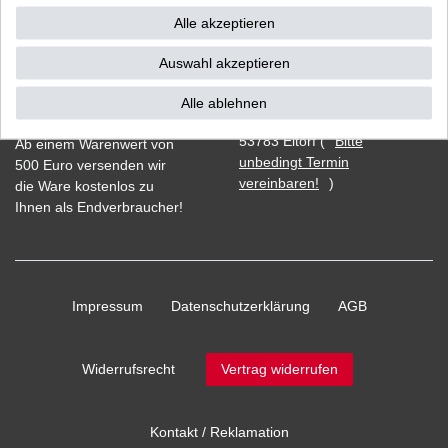
Alle akzeptieren
Auswahl akzeptieren
Vorkasse
Alle ablehnen
Barzahlung bei Abholung in
53783 Eitorf (
Bitte
Ab einem Warenwert von
unbedingt Termin
500 Euro versenden wir
vereinbaren!
)
die Ware kostenlos zu
Ihnen als Endverbraucher!
Impressum
Daten­schutz­erklärung
AGB
Widerrufs­recht
Vertrag widerrufen
Kontakt / Reklamation