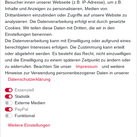
Besucher:innen unserer Webseite (z.B. IP-Adresse), um z.B.
Inhalte und Anzeigen zu personalisieren, Medien von
Batterie aus dem Zubehör YB14A-A1
Drittanbietern einzubinden oder Zugriffe auf unsere Website zu
Auslaufartikel Sonderangebot
analysieren. Die Datenverarbeitung erfolgt erst durch gesetzte
30,00 € *
Cookies. Wir teilen diese Daten mit Dritten, die wir in den
UVP 39,42 €
1
Stück
| 30,00 € / Stück
Einstellungen benennen.
*
inkl. ges. MwSt.
zzgl.
Versandkosten
Die Datenverarbeitung kann mit Einwilligung oder aufgrund eines
berechtigten Interesses erfolgen. Die Zustimmung kann erteilt
oder abgelehnt werden. Es besteht das Recht, nicht einzuwilligen
und die Einwilligung zu einem späteren Zeitpunkt zu ändern oder
zu widerrufen. Beachten Sie unser
Impressum
und weitere
Zubehör Batterie Y50-N18L-A entspricht Y50-
N18L-A2 Y50-N18L-A3
Hinweise zur Verwendung personenbezogener Daten in unserer
Daten­schutz­erklärung
.
55,00 € *
UVP 82,30 €
1
Stück
| 55,00 € / Stück
Essenziell
*
inkl. ges. MwSt.
zzgl.
Versandkosten
Statistik
Externe Medien
PayPal
Funktional
Weitere Einstellungen
Versand
Bezahlarten