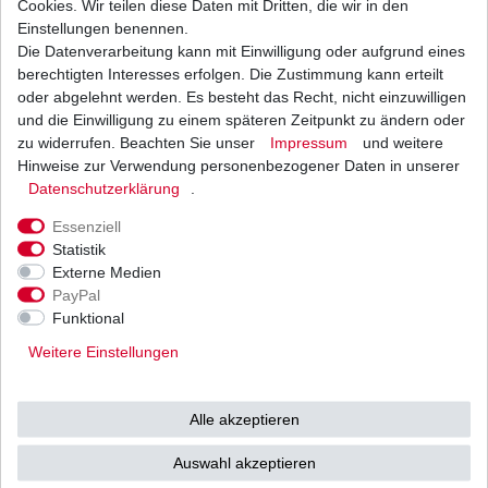
Cookies. Wir teilen diese Daten mit Dritten, die wir in den
Einstellungen benennen.
Die Datenverarbeitung kann mit Einwilligung oder aufgrund eines
Bremsbeläge EBC für Arctic Cat zwischen 1998
- 2004 vorne und hinten
berechtigten Interesses erfolgen. Die Zustimmung kann erteilt
20,15 € *
oder abgelehnt werden. Es besteht das Recht, nicht einzuwilligen
UVP 29,43 €
und die Einwilligung zu einem späteren Zeitpunkt zu ändern oder
1
Satz
| 20,15 € / Satz
*
inkl. ges. MwSt.
zzgl.
Versandkosten
zu widerrufen. Beachten Sie unser
Impressum
und weitere
Hinweise zur Verwendung personenbezogener Daten in unserer
Daten­schutz­erklärung
.
Essenziell
Statistik
Externe Medien
Versand
Bezahlarten
PayPal
Funktional
Weitere Einstellungen
Vorkasse
Alle akzeptieren
Barzahlung bei Abholung in
53783 Eitorf (
Bitte
Ab einem Warenwert von
Auswahl akzeptieren
unbedingt Termin
500 Euro versenden wir