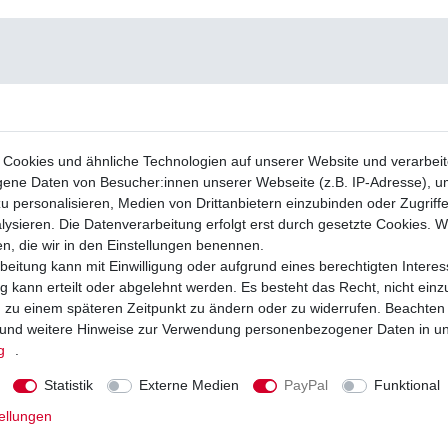
Cookies und ähnliche Technologien auf unserer Website und verarbei
ne Daten von Besucher:innen unserer Webseite (z.B. IP-Adresse), um
u personalisieren, Medien von Drittanbietern einzubinden oder Zugriff
ysieren. Die Datenverarbeitung erfolgt erst durch gesetzte Cookies. Wi
en, die wir in den Einstellungen benennen.
beitung kann mit Einwilligung oder aufgrund eines berechtigten Interes
 kann erteilt oder abgelehnt werden. Es besteht das Recht, nicht einz
ng zu einem späteren Zeitpunkt zu ändern oder zu widerrufen. Beachten
und weitere Hinweise zur Verwendung personenbezogener Daten in u
g
.
Statistik
Externe Medien
PayPal
Funktional
ellungen
aus dem Zubehör YB14A-A1 Auslaufartikel
Zündkerze NGK CR6E, CR 6 E, CR6 E,
gebot