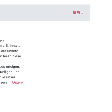
Filter
ten
 z.B. Inhalte
e auf unsere
r teilen diese
ses erfolgen.
uwilligen und
 Sie unser
nserer
Daten­
 CR 6E