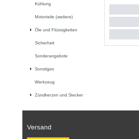
Kühlung
UVP 39,4
1
Stück
|
*
inkl. ges
Motorteile (weitere)
Öle und Flüssigkeiten
Sicherheit
Sonderangebote
Sonstiges
Werkzeug
Zündkerzen und Stecker
Versand