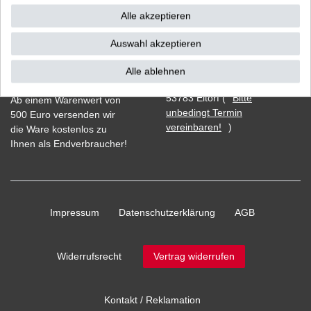
Alle akzeptieren
Auswahl akzeptieren
Vorkasse
Alle ablehnen
Barzahlung bei Abholung in
53783 Eitorf (
Bitte
Ab einem Warenwert von
unbedingt Termin
500 Euro versenden wir
vereinbaren!
)
die Ware kostenlos zu
Ihnen als Endverbraucher!
Impressum
Daten­schutz­erklärung
AGB
Widerrufs­recht
Vertrag widerrufen
Kontakt / Reklamation