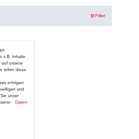
Filter
ten
 z.B. Inhalte
e auf unsere
r teilen diese
ses erfolgen.
uwilligen und
 Sie unser
nserer
Daten­
n 1998 -