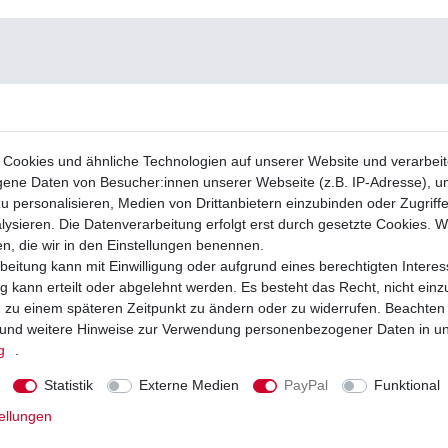
Cookies und ähnliche Technologien auf unserer Website und verarbei
ne Daten von Besucher:innen unserer Webseite (z.B. IP-Adresse), um
u personalisieren, Medien von Drittanbietern einzubinden oder Zugriff
ysieren. Die Datenverarbeitung erfolgt erst durch gesetzte Cookies. Wi
en, die wir in den Einstellungen benennen.
beitung kann mit Einwilligung oder aufgrund eines berechtigten Interes
 kann erteilt oder abgelehnt werden. Es besteht das Recht, nicht einz
ng zu einem späteren Zeitpunkt zu ändern oder zu widerrufen. Beachten
und weitere Hinweise zur Verwendung personenbezogener Daten in u
g
.
Statistik
Externe Medien
PayPal
Funktional
ellungen
äge EBC FA 395 FA395 Bremsklötze
Bremsbeläge EBC für Arctic Cat zwische
ene Variationen
2004 vorne und hinten