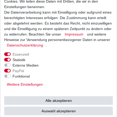
Cookies. Wir teilen diese Daten mit Dritten, die wir in den
Einstellungen benennen.
Die Datenverarbeitung kann mit Einwilligung oder aufgrund eines
Bremsbeläge EBC für Arctic Cat zwischen 1998
- 2004 vorne und hinten
berechtigten Interesses erfolgen. Die Zustimmung kann erteilt
20,15 € *
oder abgelehnt werden. Es besteht das Recht, nicht einzuwilligen
UVP 29,43 €
und die Einwilligung zu einem späteren Zeitpunkt zu ändern oder
1
Satz
| 20,15 € / Satz
*
inkl. ges. MwSt.
zzgl.
Versandkosten
zu widerrufen. Beachten Sie unser
Impressum
und weitere
Hinweise zur Verwendung personenbezogener Daten in unserer
Daten­schutz­erklärung
.
Essenziell
Statistik
Externe Medien
Versand
Bezahlarten
PayPal
Funktional
Weitere Einstellungen
Vorkasse
Alle akzeptieren
Barzahlung bei Abholung in
53783 Eitorf (
Bitte
Ab einem Warenwert von
Auswahl akzeptieren
unbedingt Termin
500 Euro versenden wir