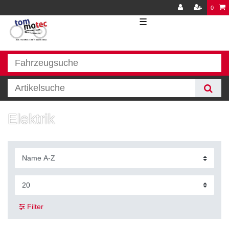
0
☰
Elektrik
Filter