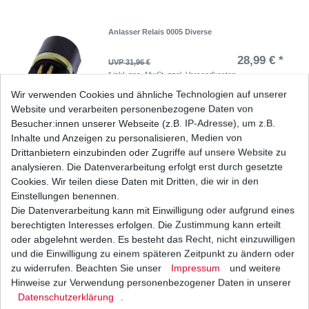
Anlasser Relais 0005 Diverse
28,99 € *
UVP 31,96 €
*
inkl. ges. MwSt.
zzgl.
Versandkosten
Wir verwenden Cookies und ähnliche Technologien auf unserer
Website und verarbeiten personenbezogene Daten von
Besucher:innen unserer Webseite (z.B. IP-Adresse), um z.B.
Inhalte und Anzeigen zu personalisieren, Medien von
Drittanbietern einzubinden oder Zugriffe auf unsere Website zu
Batterie Yuasa YB14L-A2 High Quality
analysieren. Die Datenverarbeitung erfolgt erst durch gesetzte
85,97 € *
Cookies. Wir teilen diese Daten mit Dritten, die wir in den
UVP 89,81 €
1
Stück
| 85,97 € / Stück
Einstellungen benennen.
*
inkl. ges. MwSt.
zzgl.
Versandkosten
Die Datenverarbeitung kann mit Einwilligung oder aufgrund eines
berechtigten Interesses erfolgen. Die Zustimmung kann erteilt
oder abgelehnt werden. Es besteht das Recht, nicht einzuwilligen
und die Einwilligung zu einem späteren Zeitpunkt zu ändern oder
zu widerrufen. Beachten Sie unser
Impressum
und weitere
GEL Batterie YB14L-A2
Hinweise zur Verwendung personenbezogener Daten in unserer
Daten­schutz­erklärung
.
68,00 € *
UVP 71,03 €