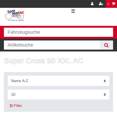
0
☰
Super Cross 50 XXL AC
Filter