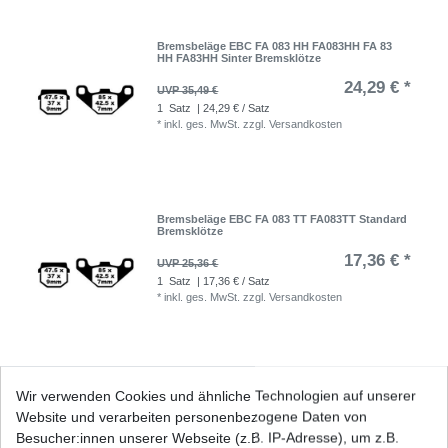
Bremsbeläge EBC FA 083 HH FA083HH FA 83
HH FA83HH Sinter Bremsklötze
24,29 € *
UVP 35,49 €
1
Satz
| 24,29 € / Satz
*
inkl. ges. MwSt.
zzgl.
Versandkosten
Bremsbeläge EBC FA 083 TT FA083TT Standard
Bremsklötze
17,36 € *
UVP 25,36 €
1
Satz
| 17,36 € / Satz
*
inkl. ges. MwSt.
zzgl.
Versandkosten
Bremsbeläge EBC SFA 083 SFA083 Standard
Wir verwenden Cookies und ähnliche Technologien auf unserer
Scooter Bremsklötze
Website und verarbeiten personenbezogene Daten von
8,36 € *
UVP 12,22 €
Besucher:innen unserer Webseite (z.B. IP-Adresse), um z.B.