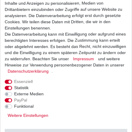
1
Satz
| 8,36 € / Satz
Inhalte und Anzeigen zu personalisieren, Medien von
*
inkl. ges. MwSt.
zzgl.
Versandkosten
Drittanbietern einzubinden oder Zugriffe auf unsere Website zu
analysieren. Die Datenverarbeitung erfolgt erst durch gesetzte
Cookies. Wir teilen diese Daten mit Dritten, die wir in den
Einstellungen benennen.
Die Datenverarbeitung kann mit Einwilligung oder aufgrund eines
GEL Batterie aus dem Zubehör YTX5L-BS
berechtigten Interesses erfolgen. Die Zustimmung kann erteilt
31,83 € *
oder abgelehnt werden. Es besteht das Recht, nicht einzuwilligen
UVP 33,25 €
und die Einwilligung zu einem späteren Zeitpunkt zu ändern oder
1
Stück
| 31,83 € / Stück
*
inkl. ges. MwSt.
zzgl.
Versandkosten
zu widerrufen. Beachten Sie unser
Impressum
und weitere
Hinweise zur Verwendung personenbezogener Daten in unserer
Daten­schutz­erklärung
.
Essenziell
Zahnriemen Keilriemen Antriebsriemen Riemen
Statistik
17x798 JT Belt
Externe Medien
17,15 € *
UVP 20,92 €
PayPal
*
inkl. ges. MwSt.
zzgl.
Versandkosten
Funktional
Weitere Einstellungen