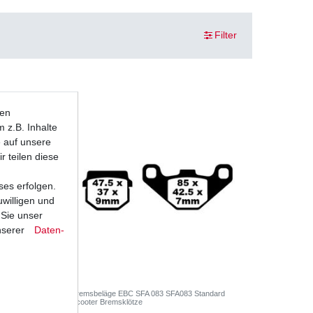
Filter
ten
 z.B. Inhalte
e auf unsere
r teilen diese
ses erfolgen.
uwilligen und
 Sie unser
nserer
Daten­
tandard
Bremsbeläge EBC SFA 083 SFA083 Standard
Scooter Bremsklötze