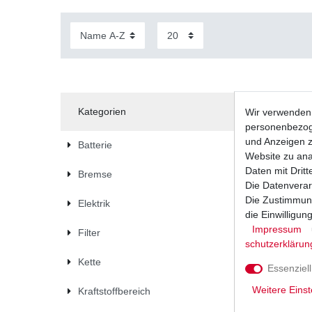
Kategorien
Wir verwenden 
personenbezoge
und Anzeigen z
Batterie
Website zu anal
Daten mit Dritt
Bremse
Die Datenverar
Die Zustimmung
Elektrik
die Einwilligu
Impressum
Filter
schutz­erklärun
Kette
Essenziell
Weitere Einst
Kraftstoffbereich
Bremsbel
FA83HH Si