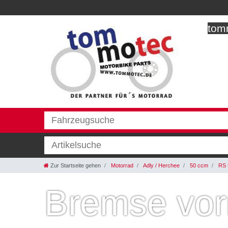
tomm
Zur Startseite gehen
Motorrad
Adly / Herchee
50 ccm
RS 
Bremse vo