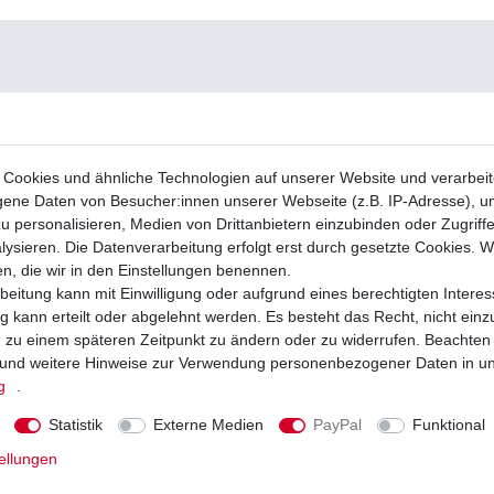
Cookies und ähnliche Technologien auf unserer Website und verarbei
ne Daten von Besucher:innen unserer Webseite (z.B. IP-Adresse), um
u personalisieren, Medien von Drittanbietern einzubinden oder Zugriff
ysieren. Die Datenverarbeitung erfolgt erst durch gesetzte Cookies. Wi
en, die wir in den Einstellungen benennen.
beitung kann mit Einwilligung oder aufgrund eines berechtigten Interes
 kann erteilt oder abgelehnt werden. Es besteht das Recht, nicht einz
ng zu einem späteren Zeitpunkt zu ändern oder zu widerrufen. Beachten
und weitere Hinweise zur Verwendung personenbezogener Daten in u
g
.
Statistik
Externe Medien
PayPal
Funktional
ellungen
äge EBC FA 083 HH FA083HH FA 83 HH
Bremsbeläge EBC FA 083 TT FA083TT S
nter Bremsklötze
Bremsklötze