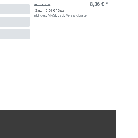
,36 € *
8,36 € *
UVP 12,22 €
1
Satz
| 8,36 € / Satz
*
inkl. ges. MwSt.
zzgl.
Versandkosten