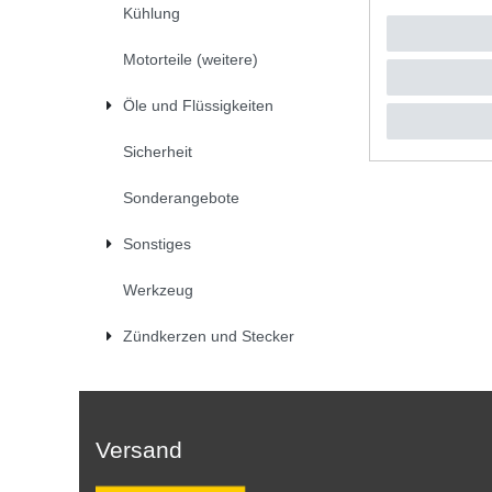
Kühlung
UVP 35,4
1
Satz
| 
*
inkl. ges
Motorteile (weitere)
Öle und Flüssigkeiten
Sicherheit
Sonderangebote
Sonstiges
Werkzeug
Zündkerzen und Stecker
Versand