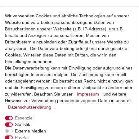
Lithium-Ionen Batterie HJTX9-FP entspricht u.a.
Wir verwenden Cookies und ähnliche Technologien auf unserer
YTX9-BS YB9-B YTX7A-BS
Website und verarbeiten personenbezogene Daten von
54,21 € *
UVP 59,30 €
Besucher:innen unserer Webseite (z.B. IP-Adresse), um z.B.
1
Stück
| 54,21 € / Stück
Inhalte und Anzeigen zu personalisieren, Medien von
*
inkl. ges. MwSt.
zzgl.
Versandkosten
Drittanbietern einzubinden oder Zugriffe auf unsere Website zu
analysieren. Die Datenverarbeitung erfolgt erst durch gesetzte
Cookies. Wir teilen diese Daten mit Dritten, die wir in den
Einstellungen benennen.
Die Datenverarbeitung kann mit Einwilligung oder aufgrund eines
Lithium-Ionen Batterie HJTZ10S-FP entspricht
ua YTZ10S YB14-A2 YB12A-A
berechtigten Interesses erfolgen. Die Zustimmung kann erteilt
101,83 € *
oder abgelehnt werden. Es besteht das Recht, nicht einzuwilligen
UVP 111,38 €
und die Einwilligung zu einem späteren Zeitpunkt zu ändern oder
1
Stück
| 101,83 € / Stück
*
inkl. ges. MwSt.
zzgl.
Versandkosten
zu widerrufen. Beachten Sie unser
Impressum
und weitere
Hinweise zur Verwendung personenbezogener Daten in unserer
Daten­schutz­erklärung
.
Essenziell
Marken Batterie YTX9-BS wartungsfrei
Statistik
Externe Medien
33,61 € *
UVP 36,76 €
PayPal