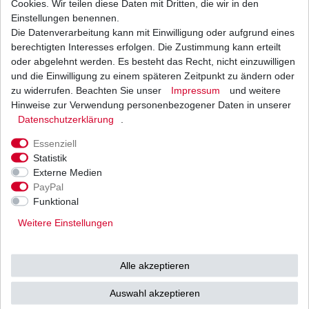
Cookies. Wir teilen diese Daten mit Dritten, die wir in den
Einstellungen benennen.
Die Datenverarbeitung kann mit Einwilligung oder aufgrund eines
Bremsbeläge EBC FA 431 TT FA431TT Standard
hinten Adly Herchee
berechtigten Interesses erfolgen. Die Zustimmung kann erteilt
27,67 € *
oder abgelehnt werden. Es besteht das Recht, nicht einzuwilligen
UVP 40,43 €
und die Einwilligung zu einem späteren Zeitpunkt zu ändern oder
1
Satz
| 27,67 € / Satz
*
inkl. ges. MwSt.
zzgl.
Versandkosten
zu widerrufen. Beachten Sie unser
Impressum
und weitere
Hinweise zur Verwendung personenbezogener Daten in unserer
Daten­schutz­erklärung
.
Essenziell
Statistik
Externe Medien
Versand
Bezahlarten
PayPal
Funktional
Weitere Einstellungen
Vorkasse
Alle akzeptieren
Barzahlung bei Abholung in
53783 Eitorf (
Bitte
Ab einem Warenwert von
Auswahl akzeptieren
unbedingt Termin
500 Euro versenden wir