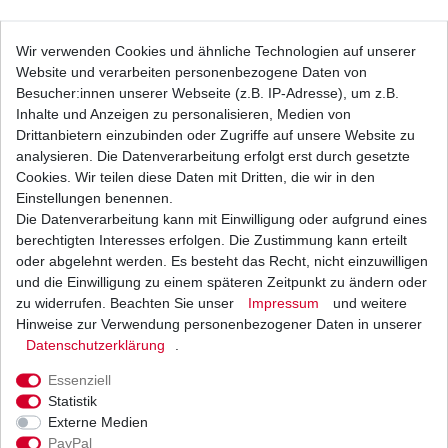
Bremsbeläge EBC FA 083 HH FA083HH FA 83
Wir verwenden Cookies und ähnliche Technologien auf unserer
HH FA83HH Sinter Bremsklötze
Website und verarbeiten personenbezogene Daten von
24,29 € *
UVP 35,49 €
Besucher:innen unserer Webseite (z.B. IP-Adresse), um z.B.
1
Satz
| 24,29 € / Satz
Inhalte und Anzeigen zu personalisieren, Medien von
*
inkl. ges. MwSt.
zzgl.
Versandkosten
Drittanbietern einzubinden oder Zugriffe auf unsere Website zu
analysieren. Die Datenverarbeitung erfolgt erst durch gesetzte
Cookies. Wir teilen diese Daten mit Dritten, die wir in den
Einstellungen benennen.
Die Datenverarbeitung kann mit Einwilligung oder aufgrund eines
Bremsbeläge EBC FA 083 TT FA083TT Standard
Bremsklötze
berechtigten Interesses erfolgen. Die Zustimmung kann erteilt
17,36 € *
oder abgelehnt werden. Es besteht das Recht, nicht einzuwilligen
UVP 25,36 €
und die Einwilligung zu einem späteren Zeitpunkt zu ändern oder
1
Satz
| 17,36 € / Satz
*
inkl. ges. MwSt.
zzgl.
Versandkosten
zu widerrufen. Beachten Sie unser
Impressum
und weitere
Hinweise zur Verwendung personenbezogener Daten in unserer
Daten­schutz­erklärung
.
Essenziell
Bremsbeläge EBC FA 431 TT FA431TT Standard
Statistik
hinten Adly Herchee
Externe Medien
27,67 € *
UVP 40,43 €
PayPal