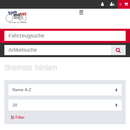
0
☰
Bremse hinten
Filter