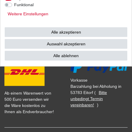
1
Satz
| 27,67 € / Satz
Funktional
*
inkl. ges. MwSt.
zzgl.
Versandkosten
Weitere Einstellungen
Alle akzeptieren
Versand
Bezahlarten
Auswahl akzeptieren
Alle ablehnen
Vorkasse
Barzahlung bei Abholung in
53783 Eitorf (
Bitte
Ab einem Warenwert von
unbedingt Termin
500 Euro versenden wir
vereinbaren!
)
die Ware kostenlos zu
Ihnen als Endverbraucher!