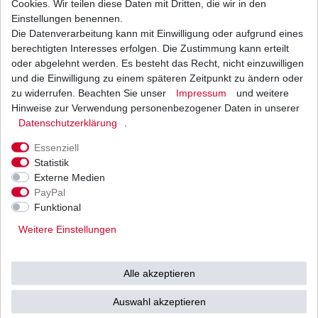
Cookies. Wir teilen diese Daten mit Dritten, die wir in den
Einstellungen benennen.
Die Datenverarbeitung kann mit Einwilligung oder aufgrund eines
Bremsbeläge EBC FA 377 FA377 Standard
Bremsklötze
berechtigten Interesses erfolgen. Die Zustimmung kann erteilt
20,85 € *
oder abgelehnt werden. Es besteht das Recht, nicht einzuwilligen
UVP 30,46 €
und die Einwilligung zu einem späteren Zeitpunkt zu ändern oder
1
Satz
| 20,85 € / Satz
*
inkl. ges. MwSt.
zzgl.
Versandkosten
zu widerrufen. Beachten Sie unser
Impressum
und weitere
Hinweise zur Verwendung personenbezogener Daten in unserer
Daten­schutz­erklärung
.
Essenziell
Statistik
Externe Medien
Versand
Bezahlarten
PayPal
Funktional
Weitere Einstellungen
Vorkasse
Alle akzeptieren
Barzahlung bei Abholung in
53783 Eitorf (
Bitte
Ab einem Warenwert von
Auswahl akzeptieren
unbedingt Termin
500 Euro versenden wir