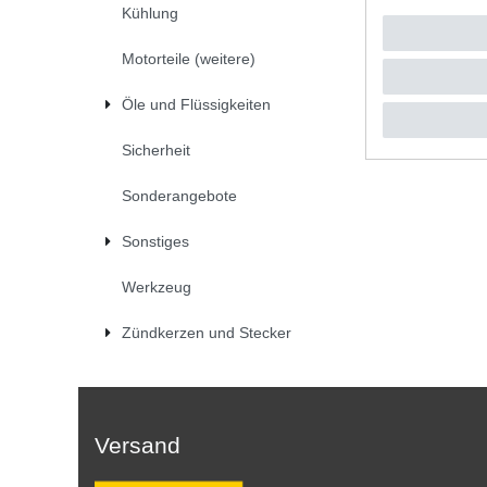
Kühlung
UVP 40,4
1
Satz
| 
*
inkl. ges
Motorteile (weitere)
Öle und Flüssigkeiten
Sicherheit
Sonderangebote
Sonstiges
Werkzeug
Zündkerzen und Stecker
Versand