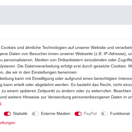
Cookies und ähnliche Technologien auf unserer Website und verarbei
ne Daten von Besucher:innen unserer Webseite (z.B. IP-Adresse), um
u personalisieren, Medien von Drittanbietern einzubinden oder Zugriff
ysieren. Die Datenverarbeitung erfolgt erst durch gesetzte Cookies. Wi
en, die wir in den Einstellungen benennen.
beitung kann mit Einwilligung oder aufgrund eines berechtigten Interes
 kann erteilt oder abgelehnt werden. Es besteht das Recht, nicht einz
ng zu einem späteren Zeitpunkt zu ändern oder zu widerrufen. Beachten
und weitere Hinweise zur Verwendung personenbezogener Daten in u
g
.
Statistik
Externe Medien
PayPal
Funktional
ellungen
äge EBC FA 431 TT FA431TT Standard
ly Herchee