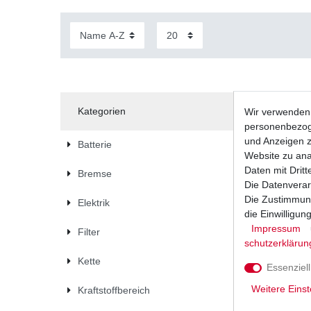
Kategorien
Wir verwenden 
personenbezoge
und Anzeigen z
Batterie
Website zu anal
Daten mit Dritt
Bremse
Die Datenverar
Die Zustimmung
Elektrik
die Einwilligu
Impressum
Filter
schutz­erklärun
Kette
Essenziell
Weitere Einst
Kraftstoffbereich
Bremsbel
hinten Ad