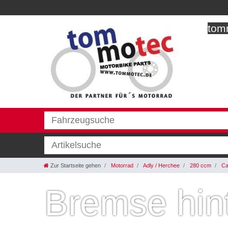
tomm
Zur Startseite gehen
Motorrad
Adly / Herchee
280 ccm
Ca
Bremse hin