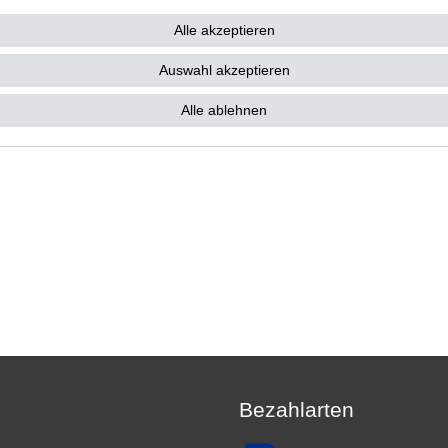
27,67 € *
3 €
Alle akzeptieren
27,67 € / Satz
. MwSt.
zzgl.
Versandkosten
Auswahl akzeptieren
Alle ablehnen
Bezahlarten